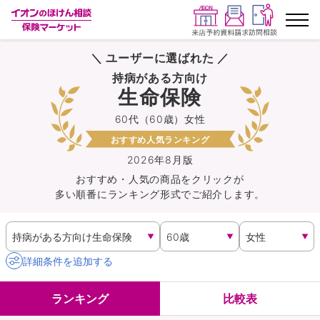
＼ ユーザーに選ばれた ／
ランキングから探す
持病がある方向け
生命保険
保険を比較する
60代（60歳）女性
おすすめ人気ランキング
保険会社から探す
2026年8月版
おすすめ・人気の商品を
クリック
が
イオンカード会員さま専用保険
多い順番にランキング形式でご紹介します。
キャンペーン一覧
コラム
詳細条件を追加する
イオングループ従業員さま向け
ランキング
比較表