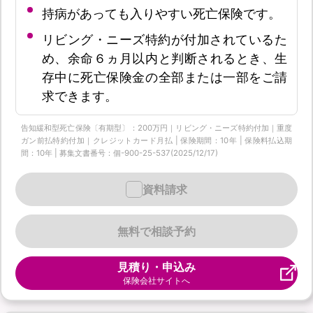
持病があっても入りやすい死亡保険です。
リビング・ニーズ特約が付加されているた
め、余命６ヵ月以内と判断されるとき、生
存中に死亡保険金の全部または一部をご請
求できます。
告知緩和型死亡保険〔有期型〕：200万円｜リビング・ニーズ特約付加｜重度
ガン前払特約付加｜クレジットカード月払 | 保険期間：10年 | 保険料払込期
間：10年 | 募集文書番号：個-900-25-537(2025/12/17)
資料請求
無料で相談予約
見積り・申込み
保険会社サイトへ