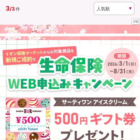
3
/
3
件
資料請求
訪問相談
PR
（無料）
（無料）
イオンカード会員さま専用保険