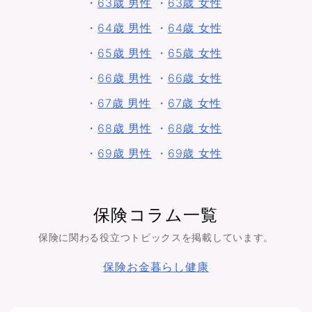
・
63歳 男性
・
63歳 女性
・
64歳 男性
・
64歳 女性
・
65歳 男性
・
65歳 女性
・
66歳 男性
・
66歳 女性
・
67歳 男性
・
67歳 女性
・
68歳 男性
・
68歳 女性
・
69歳 男性
・
69歳 女性
保険コラム一覧
保険に関わる役立つトピックスを掲載しています。
保険
お金
暮らし
健康