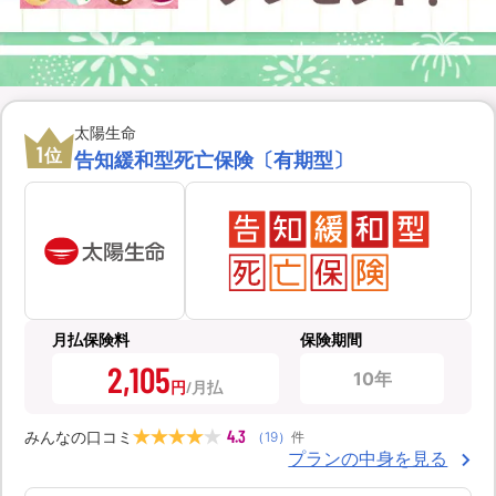
太陽生命
1
位
告知緩和型死亡保険〔有期型〕
月払保険料
保険期間
2,105
10年
円
4.3
みんなの口コミ
（
19
）
件
プランの中身を見る