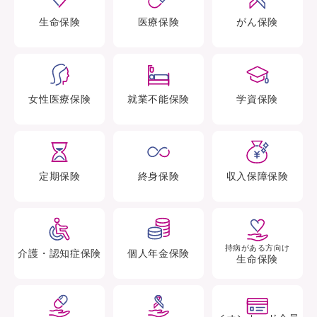
生命
保険
医療
保険
がん
保険
女性医療
保険
就業不能
保険
学資
保険
定期
保険
終身
保険
収入保障
保険
持病がある方向け
介護・認知症
保険
個人年金
保険
生命保険