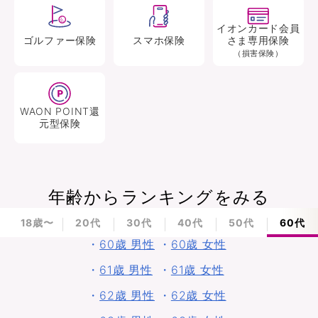
イオンカード会員
ゴルファー
保険
スマホ
保険
さま専用保険
（損害保険）
WAON POINT還
元型
保険
年齢からランキングをみる
18歳〜
20代
30代
40代
50代
60代
・
60歳 男性
・
60歳 女性
・
61歳 男性
・
61歳 女性
・
62歳 男性
・
62歳 女性