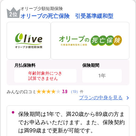
オリーブ少額短期保険
2
位
オリーブの死亡保険 引受基準緩和型
月払保険料
保険期間
年齢対象外につき
1年
試算できません
3.9
みんなの口コミ
（
19
）
件
プランの中身を見る
保険期間は1年で、満20歳から89歳の方ま
でお申込みいただけます。また、保険契約
は満99歳まで更新が可能です。