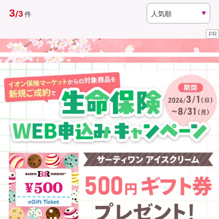
3
/
3
件
資料請求
訪問相談
PR
（無料）
（無料）
イオンカード会員さま専用保険