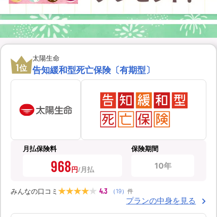
太陽生命
1
位
告知緩和型死亡保険〔有期型〕
月払保険料
保険期間
968
10年
円
4.3
みんなの口コミ
（
19
）
件
プランの中身を見る