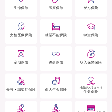
生命
保険
医療
保険
がん
保険
女性医療
保険
就業不能
保険
学資
保険
定期
保険
終身
保険
収入保障
保険
持病がある方向け
介護・認知症
保険
個人年金
保険
生命保険