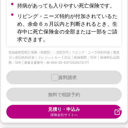
持病があっても入りやすい死亡保険です。
リビング・ニーズ特約が付加されているた
め、余命６ヵ月以内と判断されるとき、生
存中に死亡保険金の全部または一部をご請
求できます。
告知緩和型死亡保険〔有期型〕：200万円｜リビング・ニーズ特約付加｜重度
ガン前払特約付加｜クレジットカード月払 | 保険期間：10年 | 保険料払込期
間：10年 | 募集文書番号：個-900-25-537(2025/12/17)
資料請求
無料で相談予約
見積り・申込み
保険会社サイトへ