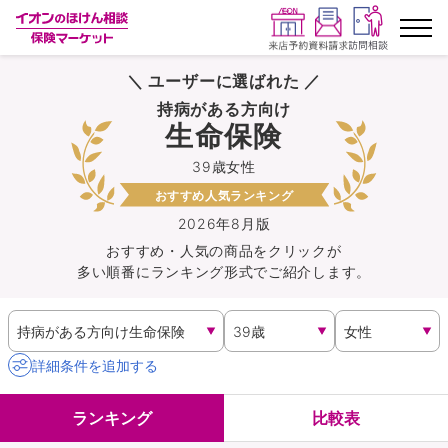
＼ ユーザーに選ばれた ／
ランキングから探す
持病がある方向け
生命保険
保険を比較する
39歳女性
おすすめ人気ランキング
保険会社から探す
2026年8月版
おすすめ・人気の商品を
クリック
が
イオンカード会員さま専用保険
多い順番にランキング形式でご紹介します。
キャンペーン一覧
コラム
詳細条件を追加する
イオングループ従業員さま向け
ランキング
比較表