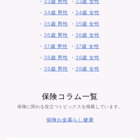
・
33歳 男性
・
33歳 女性
・
34歳 男性
・
34歳 女性
・
35歳 男性
・
35歳 女性
・
36歳 男性
・
36歳 女性
・
37歳 男性
・
37歳 女性
・
38歳 男性
・
38歳 女性
・
39歳 男性
・
39歳 女性
保険コラム一覧
保険に関わる役立つトピックスを掲載しています。
保険
お金
暮らし
健康