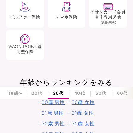
イオンカード会員
ゴルファー
保険
スマホ
保険
さま専用保険
（損害保険）
WAON POINT還
元型
保険
年齢からランキングをみる
18歳〜
20代
30代
40代
50代
60代
・
30歳 男性
・
30歳 女性
・
31歳 男性
・
31歳 女性
・
32歳 男性
・
32歳 女性