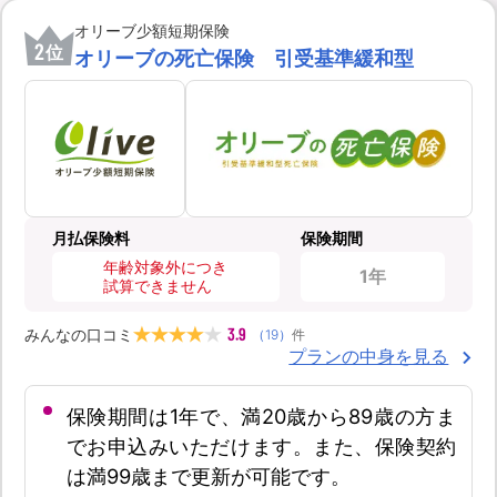
オリーブ少額短期保険
2
位
オリーブの死亡保険 引受基準緩和型
月払保険料
保険期間
年齢対象外につき
1年
試算できません
3.9
みんなの口コミ
（
19
）
件
プランの中身を見る
保険期間は1年で、満20歳から89歳の方ま
でお申込みいただけます。また、保険契約
は満99歳まで更新が可能です。