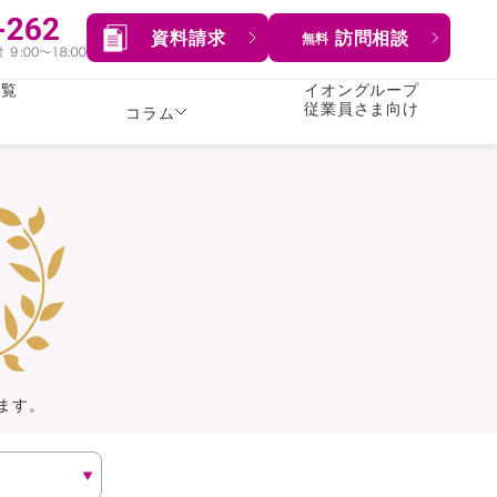
資料請求
訪問相談
無料
一覧
イオングループ
従業員さま向け
コラム
女性
険
険
就業不能保険
就業不能保険
暮らし
険
介護・認知症保険
持病がある方向け
症保険
生命保険
コラム全てを見る
方向け
イオンカード会員さま
専用保険（生命保険）
ます。
総合ランキングを見る
傷害保険