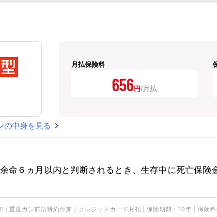
月払保険料
656
円
ンの中身を見る
余命６ヵ月以内と判断されるとき、生存中に死亡保険
ガン前払特約付加｜クレジットカード月払 | 保険期間：10年 | 保険料払込期