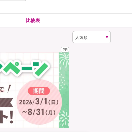
険
ゴルファー保険
比較表
PR