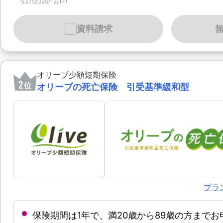
537(2025/12/17)
資料請求
オリーブ少額短期保険
2
位
オリーブの死亡保険 引受基準緩和型
プラ
保険期間は1年で、満20歳から89歳の方まで