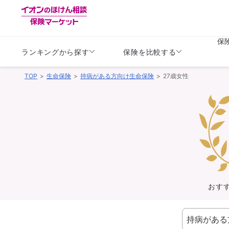
保
ランキングから探す
保険を比較する
TOP
生命保険
持病がある方向け生命保険
27歳女性
生命保険
生命保険
保険（医療保険）
保険（自動車保険）
生命保険
生命保険
医療保険
医療保険
健康
子供
学資保険
定期保険
定期保険
終身保険
持病がある方向け
個人年金保険
持病がある方向け
生命保険
持病がある方向け
医療保険
がん保険
おす
損害保険
損害保険
自動車保険
自動車保険
バイク保険