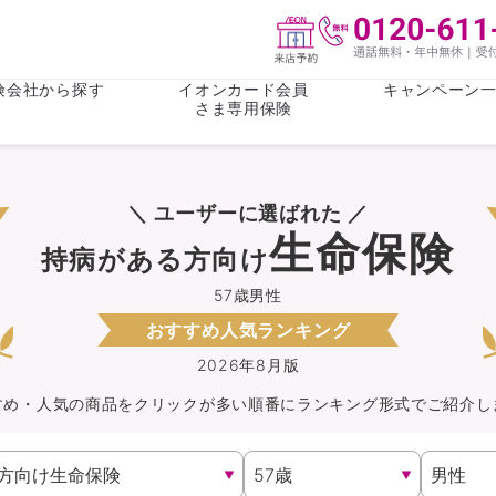
険会社から探す
イオンカード会員
キャンペーン
さま専用保険
保険(その他)
お金
＼ ユーザーに選ばれた ／
がん保険
がん保険
女性医療保
女性医療保
生命保険
持病がある方向け
ライフステージ
心配事
終身保険
収入保障保
収入保障保険
介護・認知
57歳男性
おすすめ人気ランキング
持病がある方向け
持病がある
医療保険
がん保険
2026年8月版
すめ・人気の商品を
クリック
が
多い順番にランキング形式でご紹介し
自転車保険
火災保険