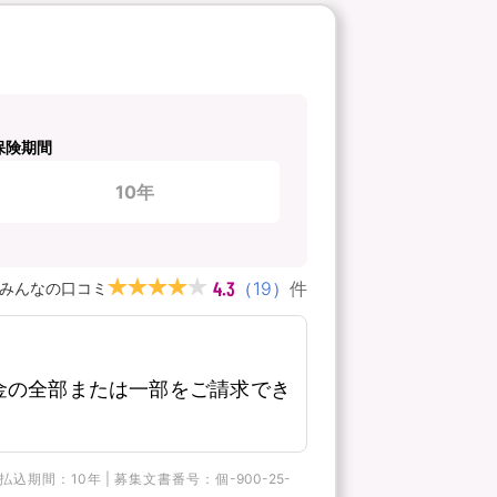
保険期間
10年
4.3
（
19
）
件
みんなの口コミ
金の全部または一部をご請求でき
間：10年 | 募集文書番号：個-900-25-