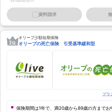
537(2025/12/17)
資料請求
オリーブ少額短期保険
2
位
オリーブの死亡保険 引受基準緩和型
プラ
保険期間は1年で、満20歳から89歳の方まで