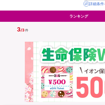
詳細条件
地震保険
ペット保険
ランキング
イオンカード会員さ
スマホ保険
専用保険（損害保険
3
/
3
件