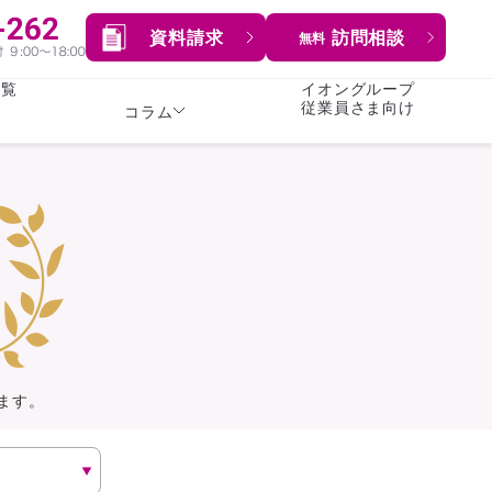
資料請求
訪問相談
無料
一覧
イオングループ
従業員さま向け
コラム
女性
険
険
就業不能保険
就業不能保険
暮らし
険
介護・認知症保険
持病がある方向け
症保険
生命保険
コラム全てを見る
方向け
イオンカード会員さま
専用保険（生命保険）
ます。
総合ランキングを見る
傷害保険