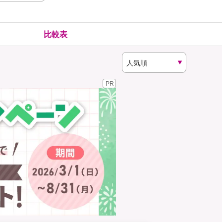
険
ゴルファー保険
比較表
PR