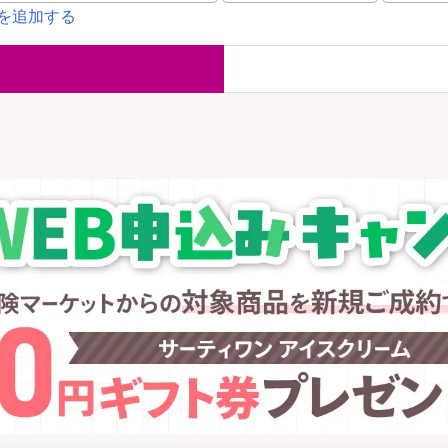
を追加する
国内旅行保険
海外旅行保
ま
WAON POINT還元型保険
）