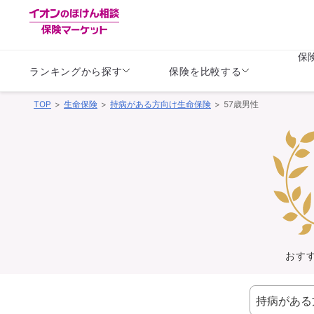
保
ランキングから探す
保険を比較する
TOP
生命保険
持病がある方向け生命保険
57歳男性
生命保険
生命保険
保険（医療保険）
保険（自動車保険）
生命保険
生命保険
医療保険
医療保険
健康
子供
学資保険
定期保険
定期保険
終身保険
持病がある方向け
個人年金保険
持病がある方向け
生命保険
持病がある方向け
医療保険
がん保険
おす
損害保険
損害保険
自動車保険
自動車保険
バイク保険