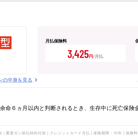
月払保険料
3,425
円
ンの中身を見る
余命６ヵ月以内と判断されるとき、生存中に死亡保険
ガン前払特約付加｜クレジットカード月払 | 保険期間：10年 | 保険料払込期