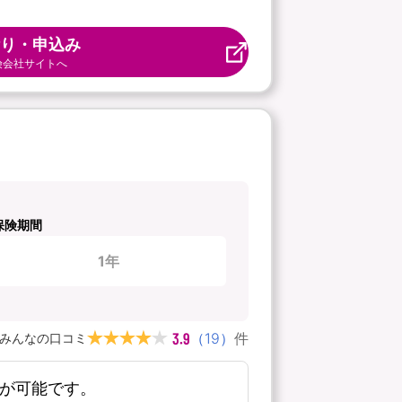
り・申込み
険会社サイトへ
保険期間
1年
3.9
（
19
）
件
みんなの口コミ
新が可能です。