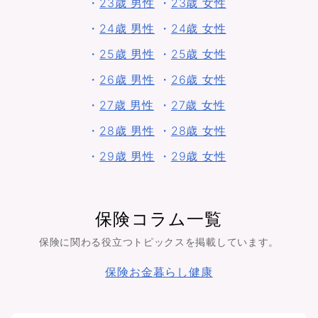
・
23歳 男性
・
23歳 女性
・
24歳 男性
・
24歳 女性
・
25歳 男性
・
25歳 女性
・
26歳 男性
・
26歳 女性
・
27歳 男性
・
27歳 女性
・
28歳 男性
・
28歳 女性
・
29歳 男性
・
29歳 女性
保険コラム一覧
保険に関わる役立つトピックスを掲載しています。
保険
お金
暮らし
健康