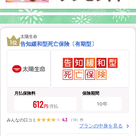
太陽生命
1
位
告知緩和型死亡保険〔有期型〕
月払保険料
保険期間
612
10年
円
4.3
みんなの口コミ
（
19
）
件
プランの中身を見る