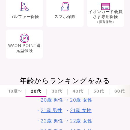
イオンカード会員
ゴルファー
保険
スマホ
保険
さま専用保険
（損害保険）
WAON POINT還
元型
保険
年齢からランキングをみる
18歳〜
20代
30代
40代
50代
60代
・
20歳 男性
・
20歳 女性
・
21歳 男性
・
21歳 女性
・
22歳 男性
・
22歳 女性