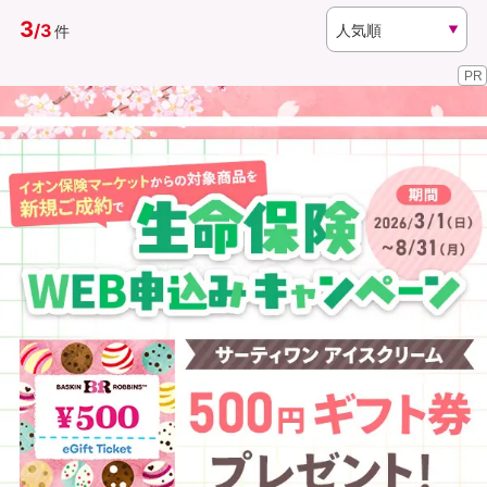
3
/
3
件
資料請求
訪問相談
PR
（無料）
（無料）
イオンカード会員さま専用保険