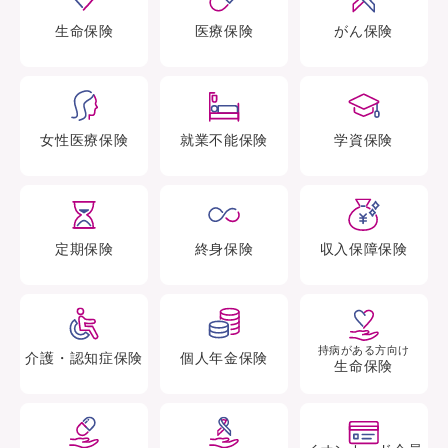
生命
保険
医療
保険
がん
保険
女性医療
保険
就業不能
保険
学資
保険
定期
保険
終身
保険
収入保障
保険
持病がある方向け
介護・認知症
保険
個人年金
保険
生命保険