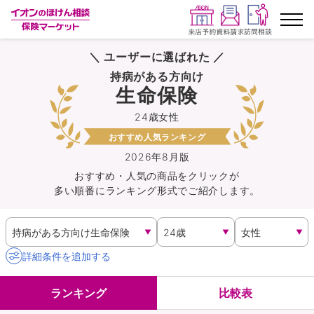
＼ ユーザーに選ばれた ／
ランキングから探す
持病がある方向け
生命保険
保険を比較する
24歳女性
おすすめ人気ランキング
保険会社から探す
2026年8月版
おすすめ・人気の商品を
クリック
が
イオンカード会員さま専用保険
多い順番にランキング形式でご紹介します。
キャンペーン一覧
コラム
詳細条件を追加する
イオングループ従業員さま向け
ランキング
比較表