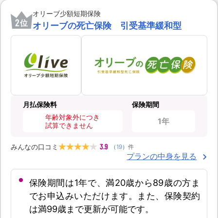
オリーブ少額短期保険
2
位
オリーブの死亡保険 引受基準緩和型
月払保険料
保険期間
年齢対象外につき
1年
試算できません
3.9
みんなの口コミ
（
19
）
件
プランの中身を見る
保険期間は1年で、満20歳から89歳の方ま
でお申込みいただけます。また、保険契約
は満99歳まで更新が可能です。