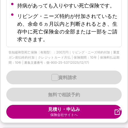
持病があっても入りやすい死亡保険です。
リビング・ニーズ特約が付加されているた
め、余命６ヵ月以内と判断されるとき、生
存中に死亡保険金の全部または一部をご請
求できます。
告知緩和型死亡保険〔有期型〕：200万円｜リビング・ニーズ特約付加｜重度
ガン前払特約付加｜クレジットカード月払 | 保険期間：10年 | 保険料払込期
間：10年 | 募集文書番号：個-900-25-537(2025/12/17)
資料請求
無料で相談予約
見積り・申込み
保険会社サイトへ