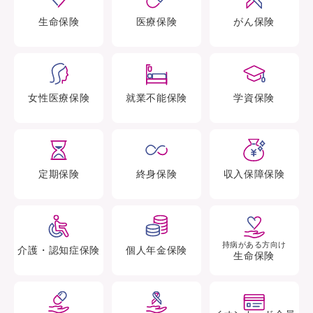
生命
保険
医療
保険
がん
保険
女性医療
保険
就業不能
保険
学資
保険
定期
保険
終身
保険
収入保障
保険
持病がある方向け
介護・認知症
保険
個人年金
保険
生命保険