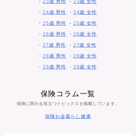
・
23歳 男性
・
23歳 女性
・
24歳 男性
・
24歳 女性
・
25歳 男性
・
25歳 女性
・
26歳 男性
・
26歳 女性
・
27歳 男性
・
27歳 女性
・
28歳 男性
・
28歳 女性
・
29歳 男性
・
29歳 女性
保険コラム一覧
保険に関わる役立つトピックスを掲載しています。
保険
お金
暮らし
健康