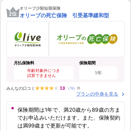
オリーブ少額短期保険
2
位
オリーブの死亡保険 引受基準緩和型
月払保険料
保険期間
年齢対象外につき
1年
試算できません
3.9
みんなの口コミ
（
19
）
件
プランの中身を見る
保険期間は1年で、満20歳から89歳の方ま
でお申込みいただけます。また、保険契約
は満99歳まで更新が可能です。