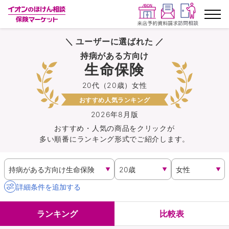
＼ ユーザーに選ばれた ／
ランキングから探す
持病がある方向け
生命保険
保険を比較する
20代（20歳）女性
おすすめ人気ランキング
保険会社から探す
2026年8月版
おすすめ・人気の商品を
クリック
が
イオンカード会員さま専用保険
多い順番にランキング形式でご紹介します。
キャンペーン一覧
コラム
詳細条件を追加する
イオングループ従業員さま向け
ランキング
比較表