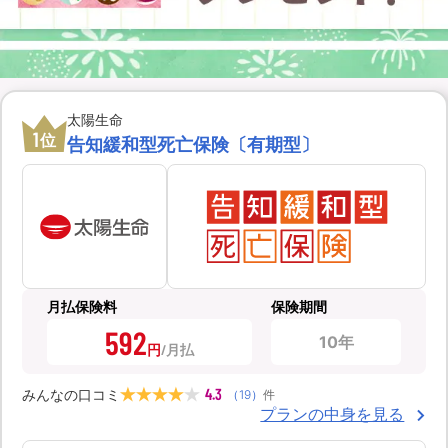
太陽生命
1
位
告知緩和型死亡保険〔有期型〕
月払保険料
保険期間
592
10年
円
4.3
みんなの口コミ
（
19
）
件
プランの中身を見る