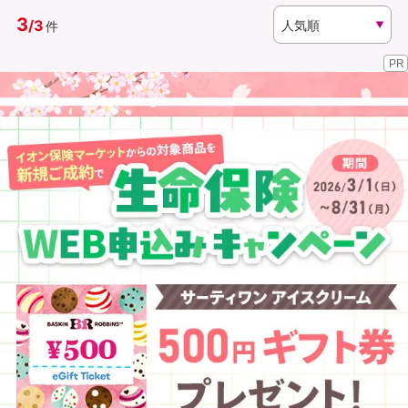
3
/
3
件
資料請求
訪問相談
PR
（無料）
（無料）
イオンカード会員さま専用保険