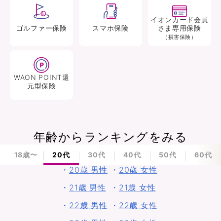
イオンカード会員
ゴルファー
保険
スマホ
保険
さま専用保険
（損害保険）
WAON POINT還
元型
保険
年齢からランキングをみる
18歳〜
20代
30代
40代
50代
60代
・
20歳 男性
・
20歳 女性
・
21歳 男性
・
21歳 女性
・
22歳 男性
・
22歳 女性