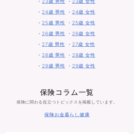
・
23歳 男性
・
23歳 女性
・
24歳 男性
・
24歳 女性
・
25歳 男性
・
25歳 女性
・
26歳 男性
・
26歳 女性
・
27歳 男性
・
27歳 女性
・
28歳 男性
・
28歳 女性
・
29歳 男性
・
29歳 女性
保険コラム一覧
保険に関わる役立つトピックスを掲載しています。
保険
お金
暮らし
健康