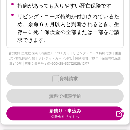
持病があっても入りやすい死亡保険です。
リビング・ニーズ特約が付加されているた
め、余命６ヵ月以内と判断されるとき、生
存中に死亡保険金の全部または一部をご請
求できます。
告知緩和型死亡保険〔有期型〕：200万円｜リビング・ニーズ特約付加｜重度
ガン前払特約付加｜クレジットカード月払 | 保険期間：10年 | 保険料払込期
間：10年 | 募集文書番号：個-900-25-537(2025/12/17)
資料請求
無料で相談予約
見積り・申込み
保険会社サイトへ