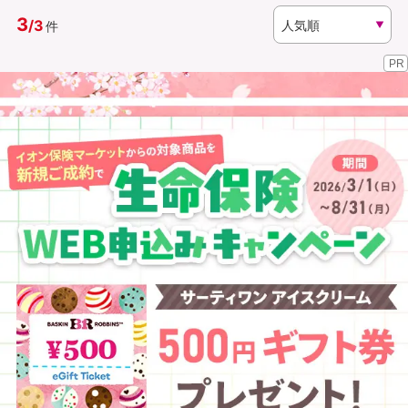
3
/
3
件
資料請求
訪問相談
PR
（無料）
（無料）
イオンカード会員さま専用保険