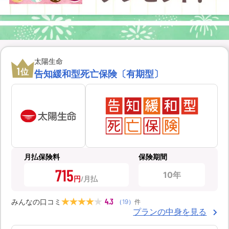
太陽生命
1
位
告知緩和型死亡保険〔有期型〕
月払保険料
保険期間
715
10年
円
4.3
みんなの口コミ
（
19
）
件
プランの中身を見る