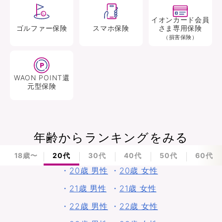
イオンカード会員
ゴルファー
保険
スマホ
保険
さま専用保険
（損害保険）
WAON POINT還
元型
保険
年齢からランキングをみる
18歳〜
20代
30代
40代
50代
60代
・
20歳 男性
・
20歳 女性
・
21歳 男性
・
21歳 女性
・
22歳 男性
・
22歳 女性