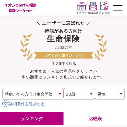
＼ ユーザーに選ばれた ／
ランキングから探す
持病がある方向け
生命保険
保険を比較する
23歳男性
おすすめ人気ランキング
保険会社から探す
2026年8月版
おすすめ・人気の商品を
クリック
が
イオンカード会員さま専用保険
多い順番にランキング形式でご紹介します。
キャンペーン一覧
コラム
詳細条件を追加する
イオングループ従業員さま向け
ランキング
比較表