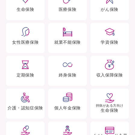
生命
保険
医療
保険
がん
保険
女性医療
保険
就業不能
保険
学資
保険
定期
保険
終身
保険
収入保障
保険
持病がある方向け
介護・認知症
保険
個人年金
保険
生命保険