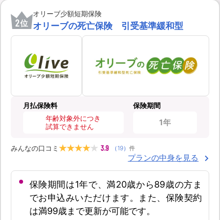
オリーブ少額短期保険
2
位
オリーブの死亡保険 引受基準緩和型
月払保険料
保険期間
年齢対象外につき
1年
試算できません
3.9
みんなの口コミ
（
19
）
件
プランの中身を見る
保険期間は1年で、満20歳から89歳の方ま
でお申込みいただけます。また、保険契約
は満99歳まで更新が可能です。