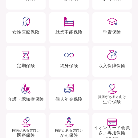
女性医療
保険
就業不能
保険
学資
保険
定期
保険
終身
保険
収入保障
保険
持病がある方向け
介護・認知症
保険
個人年金
保険
生命保険
イオンカード会員
持病がある方向け
持病がある方向け
さま専用保険
医療保険
がん保険