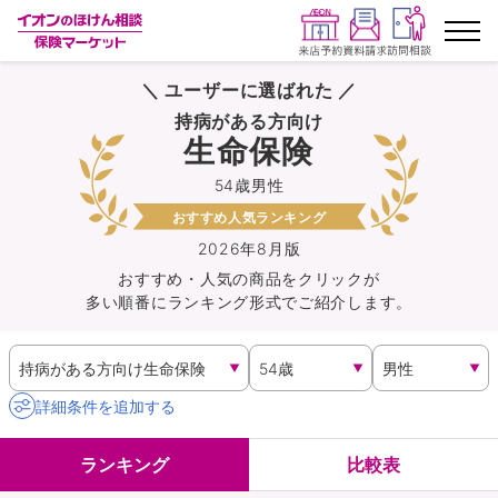
＼ ユーザーに選ばれた ／
ランキングから探す
持病がある方向け
生命保険
保険を比較する
54歳男性
おすすめ人気ランキング
保険会社から探す
2026年8月版
おすすめ・人気の商品を
クリック
が
イオンカード会員さま専用保険
多い順番にランキング形式でご紹介します。
キャンペーン一覧
コラム
詳細条件を追加する
イオングループ従業員さま向け
ランキング
比較表