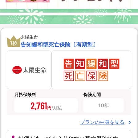
太陽生命
1
位
告知緩和型死亡保険〔有期型〕
月払保険料
保険期間
2,761
10年
円
プランの中身を見る