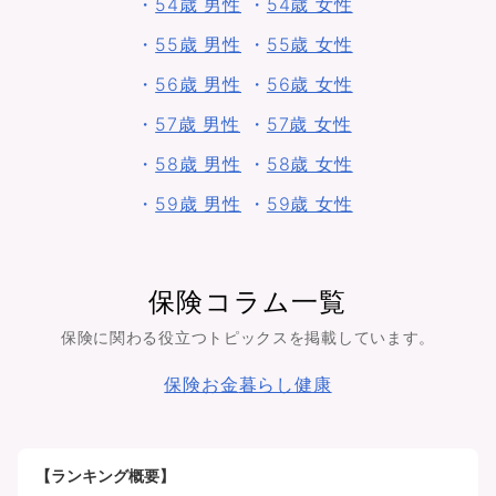
・
54歳 男性
・
54歳 女性
・
55歳 男性
・
55歳 女性
・
56歳 男性
・
56歳 女性
・
57歳 男性
・
57歳 女性
・
58歳 男性
・
58歳 女性
・
59歳 男性
・
59歳 女性
保険コラム一覧
保険に関わる役立つトピックスを掲載しています。
保険
お金
暮らし
健康
【ランキング概要】