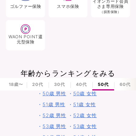
イオンカード会員
ゴルファー
保険
スマホ
保険
さま専用保険
（損害保険）
WAON POINT還
元型
保険
年齢からランキングをみる
18歳〜
20代
30代
40代
50代
60代
・
50歳 男性
・
50歳 女性
・
51歳 男性
・
51歳 女性
・
52歳 男性
・
52歳 女性
・
53歳 男性
・
53歳 女性