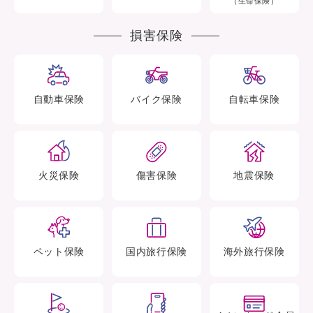
（生命保険）
損害保険
自動車
保険
バイク
保険
自転車
保険
火災
保険
傷害
保険
地震
保険
ペット
保険
国内旅行
保険
海外旅行
保険