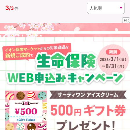
3
/
3
件
資料請求
訪問相談
PR
（無料）
（無料）
イオンカード会員さま専用保険