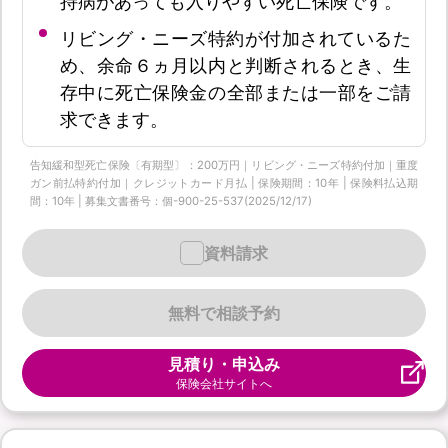
持病があっても入りやすい死亡保険です。
リビング・ニーズ特約が付加されているた
め、余命６ヵ月以内と判断されるとき、生
存中に死亡保険金の全部または一部をご請
求できます。
告知緩和型死亡保険〔有期型〕：200万円｜リビング・ニーズ特約付加｜重度
ガン前払特約付加｜クレジットカード月払 | 保険期間：10年 | 保険料払込期
間：10年 | 募集文書番号：個-900-25-537(2025/12/17)
資料請求
無料で相談予約
見積り・申込み
保険会社サイトへ