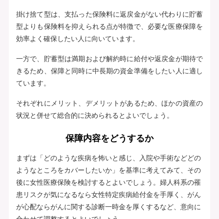
掛け捨て型は、支払った保険料に返戻金がない代わりに貯蓄
型よりも保険料を抑えられる点が特徴で、必要な医療保障を
効率よく確保したい人に向いています。
一方で、貯蓄型は満期および解約時に給付や返戻金が期待で
きるため、保障と同時に中長期の資金準備をしたい人に適し
ています。
それぞれにメリット、デメリットがあるため、ほかの資産の
状況と併せて総合的に決められるとよいでしょう。
保障内容をどうするか
まずは「どのような疾病を怖いと感じ、入院や手術などどの
ようなところをカバーしたいか」を基準に考えてみて、その
後に女性医療保険を検討するとよいでしょう。婦人科系の罹
患リスクが気になるなら女性特定疾病給付金を手厚く、がん
が心配ならがんに関する診断一時金を厚くするなど、意向に
合わせて調整するとよいでしょう。