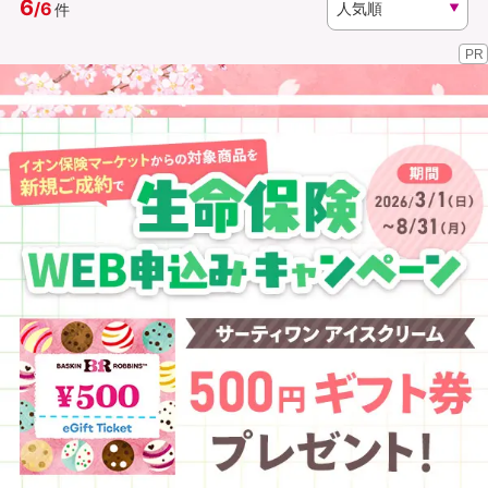
6
/
6
件
PR
資料請求
訪問相談
（無料）
（無料）
イオンカード会員さま専用保険