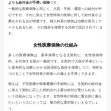
よりも給付金が手厚い保険
です。
一般的な医療保険と同じく、入院・手術・通院への給付が中
心ですが、それに加えて女性特有の疾病に対して給付金が上
乗せされる点が特徴です。婦人科系の病気は治療が長引くケ
ースもあるため、 その負担を保障する目的で設計されていま
す。
女性医療保険の仕組み
多くの医療保険は、基本保障となる主契約に「女性疾病特
約」を付加する形が一般的です。主契約で入院や手術といっ
た基本的な治療にかかる経済的な負担を保障しつつ、特約を
つけることで女性特有の疾病への備えを手厚くできます。
例えば、子宮筋腫や卵巣嚢腫の手術時には、主契約の給付金
に加えて契約に応じた特約分の上乗せ給付が受けられる、と
いう仕組みになっています。女性特有の疾病に重点的に備え
たいという人にとっては、魅力的な選択肢といえるでしょ
う。