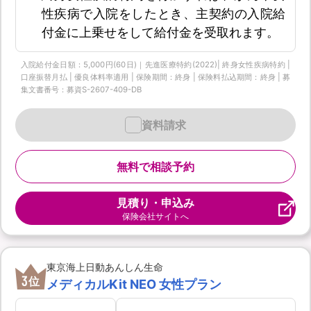
性疾病で入院をしたとき、主契約の入院給
付金に上乗せをして給付金を受取れます。
入院給付金日額：5,000円(60日)｜先進医療特約(2022)| 終身女性疾病特約 |
口座振替月払 | 優良体料率適用 | 保険期間：終身 | 保険料払込期間：終身 | 募
集文書番号：募資S-2607-409-DB
資料請求
無料で相談予約
見積り・申込み
保険会社サイトへ
東京海上日動あんしん生命
3
位
メディカルKit NEO 女性プラン