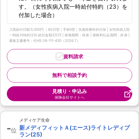
す。（女性疾病入院一時給付特約（23）を
付加した場合）
入院給付日額:5,000円 ｜60日型｜手術Ⅱ型｜先進医療特約付加 | 女性疾病入院
一時給付特約(23):給付金額3万円 | 保険期間：終身 | 保険料払込期間：終身 |
募集文書番号：代HS-26-111-430（2026.7）
資料請求
無料で相談予約
見積り・申込み
保険会社サイトへ
メディケア生命
-
新メディフィットＡ(エース)ライトレディプ
位
ラン(25)