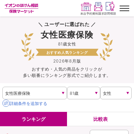
＼ ユーザーに選ばれた ／
ランキングから探す
女性医療保険
81歳女性
保険を比較する
おすすめ人気ランキング
保険会社から探す
2026年8月版
おすすめ・人気の商品を
クリック
が
多い順番にランキング形式でご紹介します。
イオンカード会員さま専用保険
キャンペーン一覧
詳細条件を追加する
コラム
ランキング
比較表
イオングループ従業員さま向け