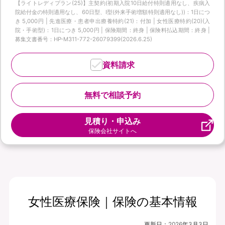
【ライトレディプラン(25)】主契約(初期入院10日給付特則適用なし、疾病入
院給付金の特則適用なし、60日型、I型(外来手術増額特則適用なし))：1日につ
き 5,000円 | 先進医療・患者申出療養特約(21)：付加 | 女性医療特約(20)(入
院・手術型)：1日につき 5,000円 | 保険期間：終身 | 保険料払込期間：終身 |
募集文書番号：HP-M311-772-26079399(2026.6.25)
資料請求
無料で相談予約
見積り・申込み
保険会社サイトへ
女性医療保険｜保険の基本情報
更新日：
2026年3月3日