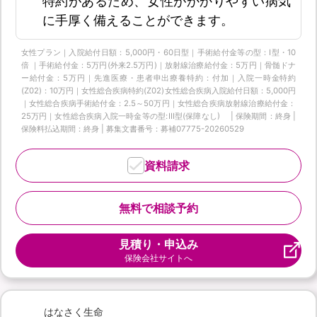
特約があるため、女性がかかりやすい病気
に手厚く備えることができます。
女性プラン｜入院給付日額：5,000円・60日型｜手術給付金等の型：Ⅰ型・10
倍 ｜手術給付金：5万円(外来2.5万円)｜放射線治療給付金：5万円｜骨髄ドナ
ー給付金：5万円｜先進医療・患者申出療養特約：付加｜入院一時金特約
(Z02)：10万円｜女性総合疾病特約(Z02)女性総合疾病入院給付日額：5,000円
｜女性総合疾病手術給付金：2.5～50万円｜女性総合疾病放射線治療給付金：
25万円｜女性総合疾病入院一時金等の型:Ⅲ型(保障なし) | 保険期間：終身 |
保険料払込期間：終身 | 募集文書番号：募補07775-20260529
資料請求
無料で相談予約
見積り・申込み
保険会社サイトへ
はなさく生命