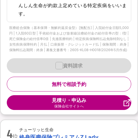
んしん生命が約款上定めている特定疾病をいいま
す。
医療総合保険（基本保障・無解約返戻金型）[無配当] | 入院給付金日額5,000
円 | 1入院60日型 | 手術給付金および放射線治療給付金の給付倍率の型：I型 |
死亡保険金の給付倍率0倍 | 先進医療特約 | 特定疾病保険料払込免除特則なし |
女性疾病保障特約 | 月払 | 口座振替・クレジットカード払 | 保険期間：終身 |
保険料払込期間：終身 | 募集文書番号：2605-KL08-H0018(2026年5月作成)
資料請求
無料で相談予約
見積り・申込み
保険会社サイトへ
4
チューリッヒ生命
位
終身医療保険プレミアムZ Lady