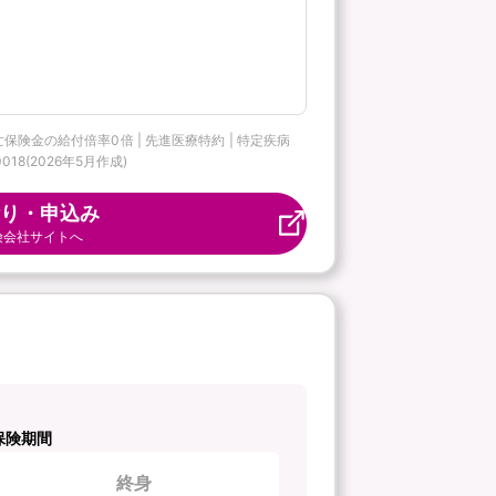
。
亡保険金の給付倍率0倍 | 先進医療特約 | 特定疾病
18(2026年5月作成)
り・申込み
険会社サイトへ
保険期間
終身