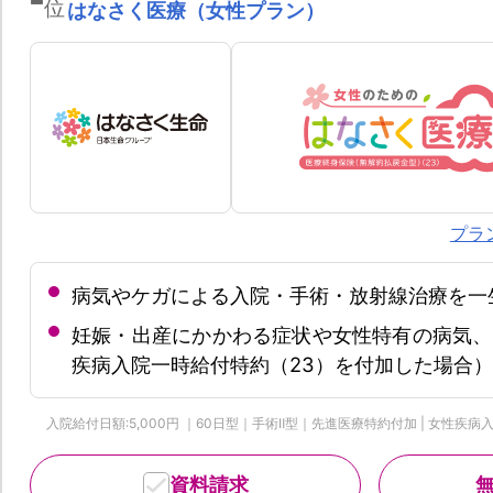
位
はなさく医療（女性プラン）
プラ
病気やケガによる入院・手術・放射線治療を一
妊娠・出産にかかわる症状や女性特有の病気、
疾病入院一時給付特約（23）を付加した場合）
入院給付日額:5,000円 ｜60日型｜手術Ⅱ型｜先進医療特約付加 | 女性疾病入院一
資料請求