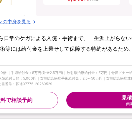
ンの中身を見る
ら日常のケガによる入院・手術まで、一生涯上がらない
術等には給付金を上乗せして保障する特約があるため
10倍 ｜手術給付金：5万円(外来2.5万円)｜放射線治療給付金：5万円｜骨髄ドナ
疾病入院給付日額：5,000円｜女性総合疾病手術給付金：2.5～50万円｜女性総合疾
番号：募補07775-20260529
見積
無料で相談予約
保