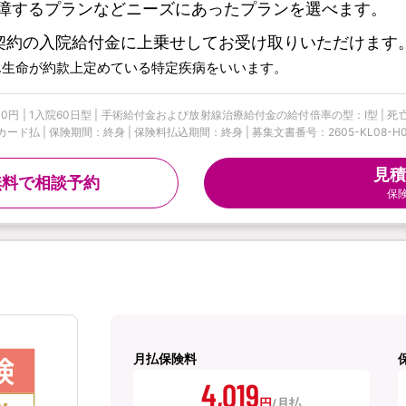
障するプランなどニーズにあったプランを選べます。
契約の入院給付金に上乗せしてお受け取りいただけます
ん生命が約款上定めている特定疾病をいいます。
円 | 1入院60日型 | 手術給付金および放射線治療給付金の給付倍率の型：I型 | 死
払 | 保険期間：終身 | 保険料払込期間：終身 | 募集文書番号：2605-KL08-H00
見積
無料で相談予約
保
月払保険料
4,019
円