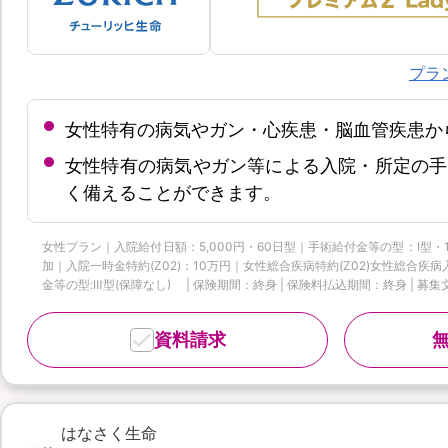
プラ
女性特有の病気やガン・心疾患・脳血管疾患か
女性特有の病気やガン等による入院・所定の手
く備えることができます。
女性プラン｜入院給付日額：5,000円・60日型｜手術給付金等の型：Ⅰ型・
加｜入院一時金特約(Z02)：10万円｜女性総合疾病特約(Z02)女性総合
金等の型:Ⅲ型(保障なし) | 保険期間：終身 | 保険料払込期間：終身 | 募集文書
資料請求
-
はなさく生命