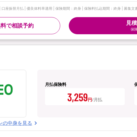
| 口座振替月払 | 優良体料率適用 | 保険期間：終身 | 保険料払込期間：終身 | 募集文書
見積
無料で相談予約
保
月払保険料
3,259
円
ンの中身を見る