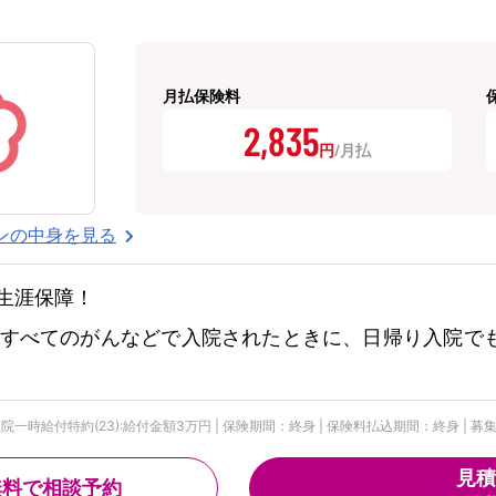
月払保険料
2,835
円
ンの中身を見る
生涯保障！
すべてのがんなどで入院されたときに、日帰り入院で
時給付特約(23):給付金額3万円 | 保険期間：終身 | 保険料払込期間：終身 | 募集文書
見積
無料で相談予約