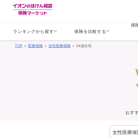
保
ランキングから探す
保険を比較する
TOP
医療保険
女性医療保険
54歳女性
生命保険
生命保険
保険（医療保険）
保険（自動車保険）
生命保険
生命保険
医療保険
医療保険
健康
子供
学資保険
定期保険
定期保険
終身保険
持病がある方向け
個人年金保険
持病がある方向け
生命保険
持病がある方向け
医療保険
がん保険
おす
損害保険
損害保険
自動車保険
自動車保険
バイク保険