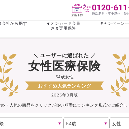
険会社から探す
イオンカード会員
キャンペーン
さま専用保険
保険(その他)
お金
＼ ユーザーに選ばれた ／
がん保険
がん保険
女性医療保
女性医療保
女性医療保険
ライフステージ
心配事
終身保険
収入保障保
収入保障保険
介護・認知
54歳女性
おすすめ人気ランキング
持病がある方向け
持病がある
医療保険
がん保険
2026年8月版
すめ・人気の商品を
クリック
が
多い順番にランキング形式でご紹介し
自転車保険
火災保険