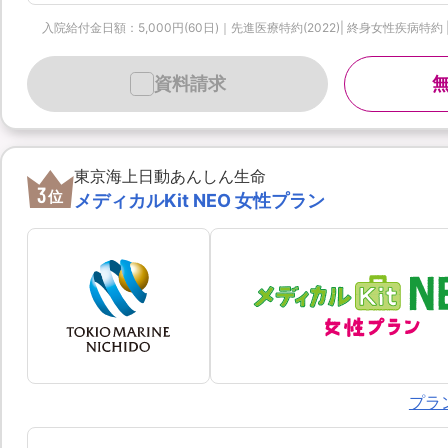
入院給付金日額：5,000円(60日)｜先進医療特約(2022)| 終身女性疾病特約 
資料請求
東京海上日動あんしん生命
3
位
メディカルKit NEO 女性プラン
プラ