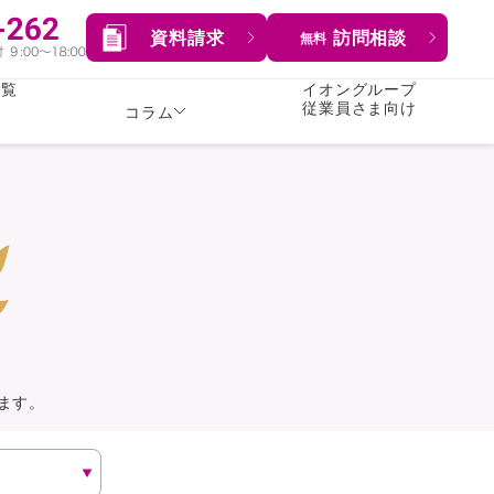
資料請求
訪問相談
無料
一覧
イオングループ
従業員さま向け
コラム
女性
険
険
就業不能保険
就業不能保険
暮らし
険
介護・認知症保険
持病がある方向け
症保険
生命保険
コラム全てを見る
方向け
イオンカード会員さま
専用保険（生命保険）
ます。
総合ランキングを見る
傷害保険