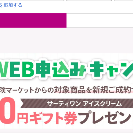
を追加する
国内旅行保険
海外旅行保
ま
WAON POINT還元型保険
）