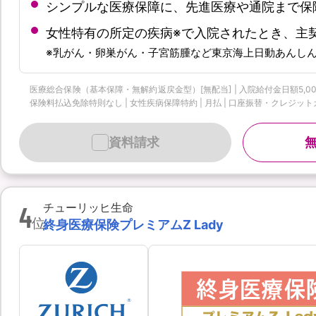
シンプルな医療保障に、先進医療や通院まで保
女性特有の所定の疾病※で入院されたとき、主
※乳がん・卵巣がん・子宮筋腫など東京海上日動あんし
医療総合保険（基本保障・無解約返戻金型）[無配当] | 入院給付金日額5,000
保険料払込免除特則なし | 女性疾病保障特約 | 月払 | 口座振替・クレジットカード
資料請求
4
チューリッヒ生命
位
終身医療保険プレミアムZ Lady