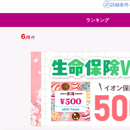
詳細条件
地震保険
ペット保険
ランキング
イオンカード会員さ
スマホ保険
専用保険（損害保険
6
/
6
件