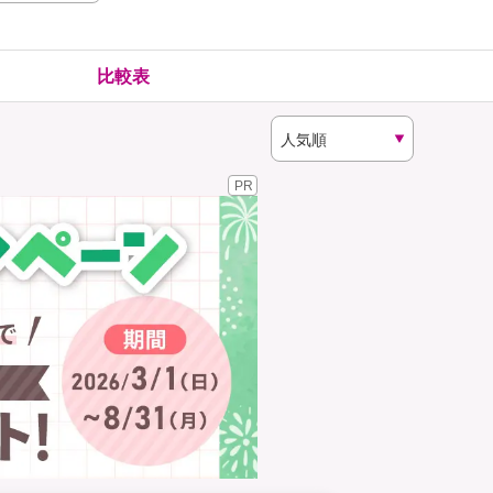
険
ゴルファー保険
比較表
PR