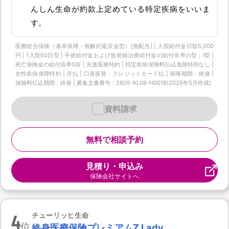
んしん生命が約款上定めている特定疾病をいいま
す。
医療総合保険（基本保障・無解約返戻金型）[無配当] | 入院給付金日額5,000
円 | 1入院60日型 | 手術給付金および放射線治療給付金の給付倍率の型：I型 |
死亡保険金の給付倍率0倍 | 先進医療特約 | 特定疾病保険料払込免除特則なし |
女性疾病保障特約 | 月払 | 口座振替・クレジットカード払 | 保険期間：終身 |
保険料払込期間：終身 | 募集文書番号：2605-KL08-H0018(2026年5月作成)
資料請求
無料で相談予約
見積り・申込み
保険会社サイトへ
4
チューリッヒ生命
位
終身医療保険プレミアムZ Lady