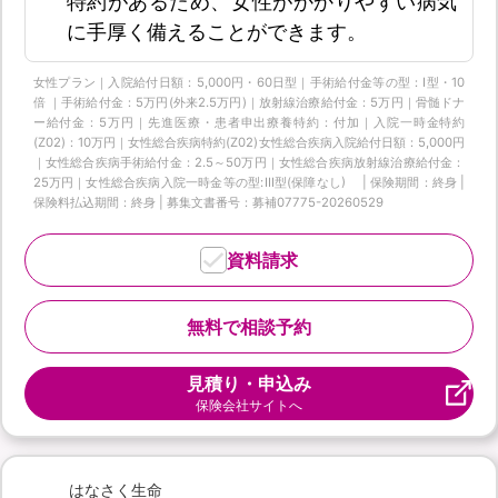
特約があるため、女性がかかりやすい病気
に手厚く備えることができます。
女性プラン｜入院給付日額：5,000円・60日型｜手術給付金等の型：Ⅰ型・10
倍 ｜手術給付金：5万円(外来2.5万円)｜放射線治療給付金：5万円｜骨髄ドナ
ー給付金：5万円｜先進医療・患者申出療養特約：付加｜入院一時金特約
(Z02)：10万円｜女性総合疾病特約(Z02)女性総合疾病入院給付日額：5,000円
｜女性総合疾病手術給付金：2.5～50万円｜女性総合疾病放射線治療給付金：
25万円｜女性総合疾病入院一時金等の型:Ⅲ型(保障なし) | 保険期間：終身 |
保険料払込期間：終身 | 募集文書番号：募補07775-20260529
資料請求
無料で相談予約
見積り・申込み
保険会社サイトへ
はなさく生命