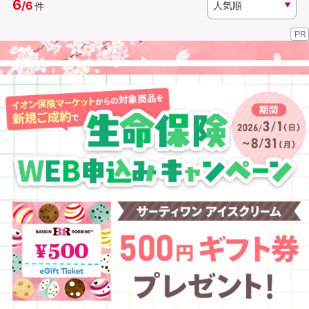
6
/
6
件
PR
資料請求
訪問相談
（無料）
（無料）
イオンカード会員さま専用保険