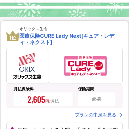
オリックス生命
医療保険CURE Lady Next[キュア・レデ
1
位
ィ・ネクスト]
月払保険料
保険期間
2,605
終身
円
プランの中身を見る