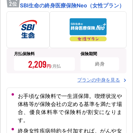
2
位
SBI生命の終身医療保険Neo（女性プラン）
月払保険料
保険期間
2,209
終身
円
プランの中身を見る
お手頃な保険料で一生涯保障。喫煙状況や
体格等が保険会社の定める基準を満たす場
合、優良体料率で保険料が割安になりま
す。
終身女性疾病特約を付加すれば、がんや女