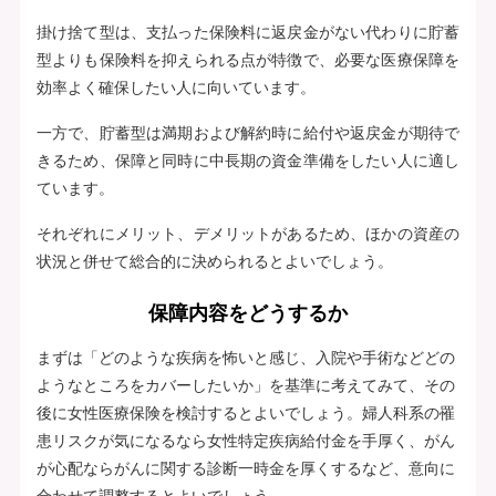
掛け捨て型は、支払った保険料に返戻金がない代わりに貯蓄
型よりも保険料を抑えられる点が特徴で、必要な医療保障を
効率よく確保したい人に向いています。
一方で、貯蓄型は満期および解約時に給付や返戻金が期待で
きるため、保障と同時に中長期の資金準備をしたい人に適し
ています。
それぞれにメリット、デメリットがあるため、ほかの資産の
状況と併せて総合的に決められるとよいでしょう。
保障内容をどうするか
まずは「どのような疾病を怖いと感じ、入院や手術などどの
ようなところをカバーしたいか」を基準に考えてみて、その
後に女性医療保険を検討するとよいでしょう。婦人科系の罹
患リスクが気になるなら女性特定疾病給付金を手厚く、がん
が心配ならがんに関する診断一時金を厚くするなど、意向に
合わせて調整するとよいでしょう。