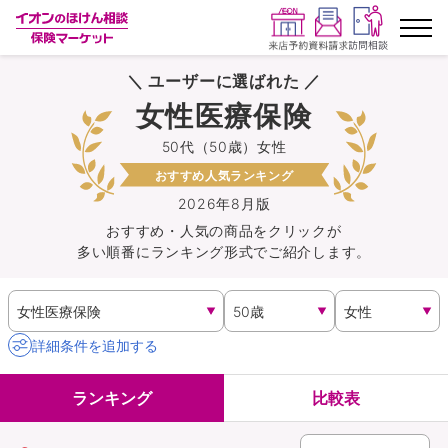
＼ ユーザーに選ばれた ／
ランキングから探す
女性医療保険
50代（50歳）女性
保険を比較する
おすすめ人気ランキング
保険会社から探す
2026年8月版
おすすめ・人気の商品を
クリック
が
多い順番にランキング形式でご紹介します。
イオンカード会員さま専用保険
キャンペーン一覧
詳細条件を追加する
コラム
ランキング
比較表
イオングループ従業員さま向け