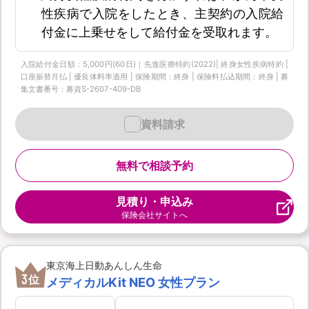
性疾病で入院をしたとき、主契約の入院給
付金に上乗せをして給付金を受取れます。
入院給付金日額：5,000円(60日)｜先進医療特約(2022)| 終身女性疾病特約 |
口座振替月払 | 優良体料率適用 | 保険期間：終身 | 保険料払込期間：終身 | 募
集文書番号：募資S-2607-409-DB
資料請求
無料で相談予約
見積り・申込み
保険会社サイトへ
東京海上日動あんしん生命
3
位
メディカルKit NEO 女性プラン