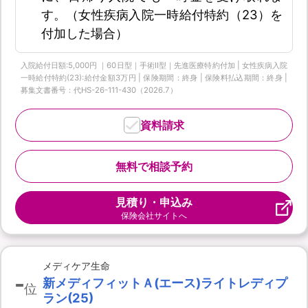
す。（女性疾病入院一時給付特約（23）を
付加した場合）
入院給付日額:5,000円 ｜60日型｜手術Ⅱ型｜先進医療特約付加 | 女性疾病入院
一時給付特約(23):給付金額3万円 | 保険期間：終身 | 保険料払込期間：終身 |
募集文書番号：代HS-26-111-430（2026.7）
資料請求
無料で相談予約
見積り・申込み
保険会社サイトへ
メディケア生命
-
新メディフィットＡ(エース)ライトレディプ
位
ラン(25)