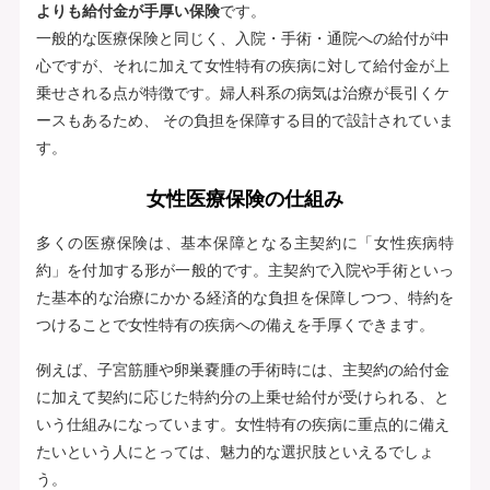
よりも給付金が手厚い保険
です。
一般的な医療保険と同じく、入院・手術・通院への給付が中
心ですが、それに加えて女性特有の疾病に対して給付金が上
乗せされる点が特徴です。婦人科系の病気は治療が長引くケ
ースもあるため、 その負担を保障する目的で設計されていま
す。
女性医療保険の仕組み
多くの医療保険は、基本保障となる主契約に「女性疾病特
約」を付加する形が一般的です。主契約で入院や手術といっ
た基本的な治療にかかる経済的な負担を保障しつつ、特約を
つけることで女性特有の疾病への備えを手厚くできます。
例えば、子宮筋腫や卵巣嚢腫の手術時には、主契約の給付金
に加えて契約に応じた特約分の上乗せ給付が受けられる、と
いう仕組みになっています。女性特有の疾病に重点的に備え
たいという人にとっては、魅力的な選択肢といえるでしょ
う。