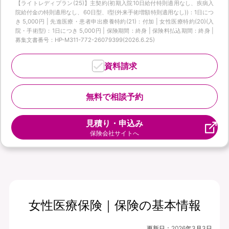
【ライトレディプラン(25)】主契約(初期入院10日給付特則適用なし、疾病入
院給付金の特則適用なし、60日型、I型(外来手術増額特則適用なし))：1日につ
き 5,000円 | 先進医療・患者申出療養特約(21)：付加 | 女性医療特約(20)(入
院・手術型)：1日につき 5,000円 | 保険期間：終身 | 保険料払込期間：終身 |
募集文書番号：HP-M311-772-26079399(2026.6.25)
資料請求
無料で相談予約
見積り・申込み
保険会社サイトへ
女性医療保険｜保険の基本情報
更新日：
2026年3月3日