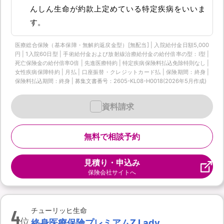
んしん生命が約款上定めている特定疾病をいいま
す。
医療総合保険（基本保障・無解約返戻金型）[無配当] | 入院給付金日額5,000
円 | 1入院60日型 | 手術給付金および放射線治療給付金の給付倍率の型：I型 |
死亡保険金の給付倍率0倍 | 先進医療特約 | 特定疾病保険料払込免除特則なし |
女性疾病保障特約 | 月払 | 口座振替・クレジットカード払 | 保険期間：終身 |
保険料払込期間：終身 | 募集文書番号：2605-KL08-H0018(2026年5月作成)
資料請求
無料で相談予約
見積り・申込み
保険会社サイトへ
4
チューリッヒ生命
位
終身医療保険プレミアムZ Lady