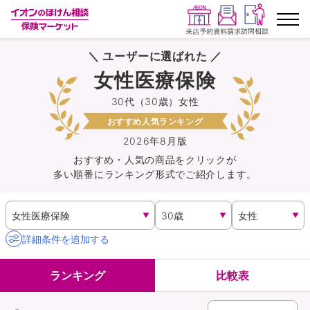
＼ ユーザーに選ばれた ／
ランキングから探す
女性医療保険
30代（30歳）女性
保険を比較する
おすすめ人気ランキング
保険会社から探す
2026年8月版
おすすめ・人気の商品を
クリック
が
多い順番にランキング形式でご紹介します。
イオンカード会員さま専用保険
キャンペーン一覧
詳細条件を追加する
コラム
ランキング
比較表
イオングループ従業員さま向け