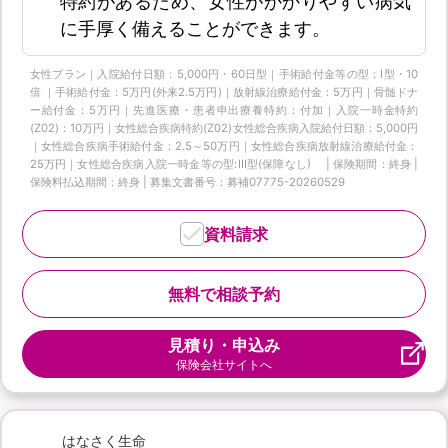
特約があるため、女性がかかりやすい病気
に手厚く備えることができます。
女性プラン｜入院給付日額：5,000円・60日型｜手術給付金等の型：Ⅰ型・10
倍 ｜手術給付金：5万円(外来2.5万円)｜放射線治療給付金：5万円｜骨髄ドナ
ー給付金：5万円｜先進医療・患者申出療養特約：付加｜入院一時金特約
(Z02)：10万円｜女性総合疾病特約(Z02)女性総合疾病入院給付日額：5,000円
｜女性総合疾病手術給付金：2.5～50万円｜女性総合疾病放射線治療給付金：
25万円｜女性総合疾病入院一時金等の型:Ⅲ型(保障なし) | 保険期間：終身 |
保険料払込期間：終身 | 募集文書番号：募補07775-20260529
資料請求
無料で相談予約
見積り・申込み
保険会社サイトへ
はなさく生命