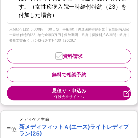
す。（女性疾病入院一時給付特約（23）を
付加した場合）
入院給付日額:5,000円 ｜60日型｜手術Ⅱ型｜先進医療特約付加 | 女性疾病入院
一時給付特約(23):給付金額3万円 | 保険期間：終身 | 保険料払込期間：終身 |
募集文書番号：代HS-26-111-430（2026.7）
資料請求
無料で相談予約
見積り・申込み
保険会社サイトへ
メディケア生命
-
新メディフィットＡ(エース)ライトレディプ
位
ラン(25)