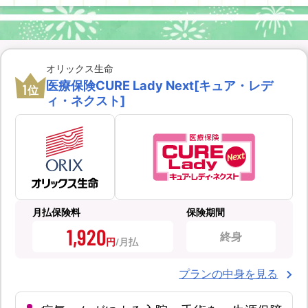
オリックス生命
医療保険CURE Lady Next[キュア・レデ
1
位
ィ・ネクスト]
月払保険料
保険期間
1,920
終身
円
プランの中身を見る