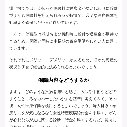
掛け捨て型は、支払った保険料に返戻金がない代わりに貯蓄
型よりも保険料を抑えられる点が特徴で、必要な医療保障を
効率よく確保したい人に向いています。
一方で、貯蓄型は満期および解約時に給付や返戻金が期待で
きるため、保障と同時に中長期の資金準備をしたい人に適し
ています。
それぞれにメリット、デメリットがあるため、ほかの資産の
状況と併せて総合的に決められるとよいでしょう。
保障内容をどうするか
まずは「どのような疾病を怖いと感じ、入院や手術などどの
ようなところをカバーしたいか」を基準に考えてみて、その
後に女性医療保険を検討するとよいでしょう。婦人科系の罹
患リスクが気になるなら女性特定疾病給付金を手厚く、がん
が心配ならがんに関する診断一時金を厚くするなど、意向に
合わせて調整するとよいでしょう。