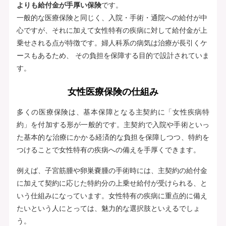
よりも給付金が手厚い保険
です。
一般的な医療保険と同じく、入院・手術・通院への給付が中
心ですが、それに加えて女性特有の疾病に対して給付金が上
乗せされる点が特徴です。婦人科系の病気は治療が長引くケ
ースもあるため、 その負担を保障する目的で設計されていま
す。
女性医療保険の仕組み
多くの医療保険は、基本保障となる主契約に「女性疾病特
約」を付加する形が一般的です。主契約で入院や手術といっ
た基本的な治療にかかる経済的な負担を保障しつつ、特約を
つけることで女性特有の疾病への備えを手厚くできます。
例えば、子宮筋腫や卵巣嚢腫の手術時には、主契約の給付金
に加えて契約に応じた特約分の上乗せ給付が受けられる、と
いう仕組みになっています。女性特有の疾病に重点的に備え
たいという人にとっては、魅力的な選択肢といえるでしょ
う。