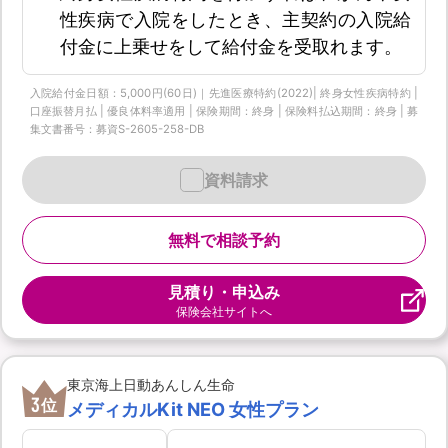
性疾病で入院をしたとき、主契約の入院給
付金に上乗せをして給付金を受取れます。
入院給付金日額：5,000円(60日)｜先進医療特約(2022)| 終身女性疾病特約 |
口座振替月払 | 優良体料率適用 | 保険期間：終身 | 保険料払込期間：終身 | 募
集文書番号：募資S-2605-258-DB
資料請求
無料で相談予約
見積り・申込み
保険会社サイトへ
東京海上日動あんしん生命
3
位
メディカルKit NEO 女性プラン