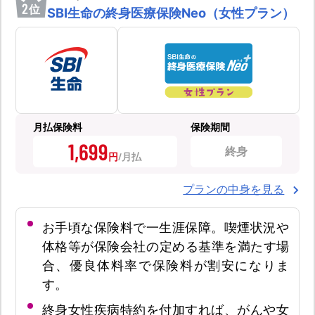
2
位
SBI生命の終身医療保険Neo（女性プラン）
月払保険料
保険期間
1,699
終身
円
プランの中身を見る
お手頃な保険料で一生涯保障。喫煙状況や
体格等が保険会社の定める基準を満たす場
合、優良体料率で保険料が割安になりま
す。
終身女性疾病特約を付加すれば、がんや女