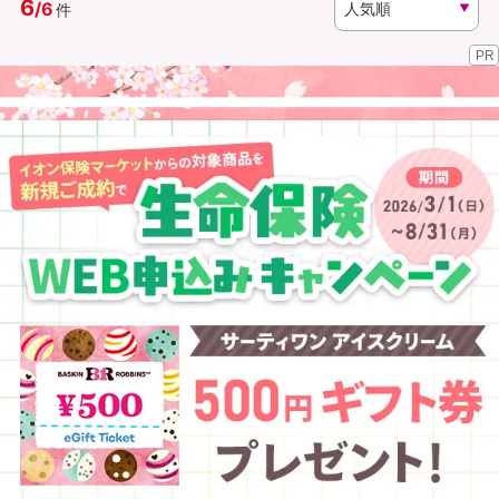
6
/
6
件
PR
資料請求
訪問相談
（無料）
（無料）
イオンカード会員さま専用保険