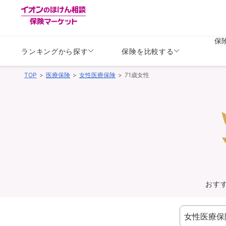
保
ランキングから探す
保険を比較する
TOP
医療保険
女性医療保険
71歳女性
生命保険
生命保険
保険（医療保険）
保険（自動車保険）
生命保険
生命保険
医療保険
医療保険
健康
子供
学資保険
定期保険
定期保険
終身保険
持病がある方向け
個人年金保険
持病がある方向け
生命保険
持病がある方向け
医療保険
がん保険
おす
損害保険
損害保険
自動車保険
自動車保険
バイク保険