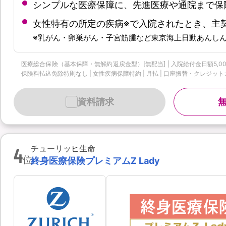
シンプルな医療保障に、先進医療や通院まで保
女性特有の所定の疾病※で入院されたとき、主
※乳がん・卵巣がん・子宮筋腫など東京海上日動あんし
医療総合保険（基本保障・無解約返戻金型）[無配当] | 入院給付金日額5,000
保険料払込免除特則なし | 女性疾病保障特約 | 月払 | 口座振替・クレジットカード
資料請求
4
チューリッヒ生命
位
終身医療保険プレミアムZ Lady