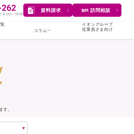
資料請求
訪問相談
無料
一覧
イオングループ
従業員さま向け
コラム
女性
険
険
就業不能保険
就業不能保険
暮らし
険
介護・認知症保険
持病がある方向け
症保険
生命保険
コラム全てを見る
方向け
イオンカード会員さま
専用保険（生命保険）
ます。
総合ランキングを見る
傷害保険