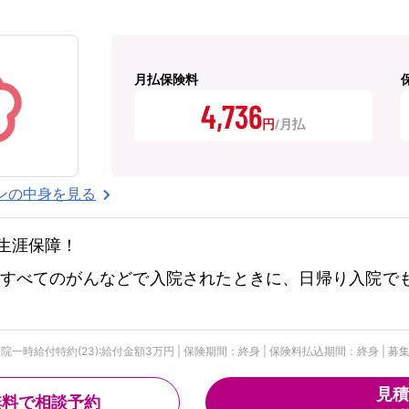
月払保険料
4,736
円
ンの中身を見る
生涯保障！
すべてのがんなどで入院されたときに、日帰り入院で
時給付特約(23):給付金額3万円 | 保険期間：終身 | 保険料払込期間：終身 | 募集文書
見積
無料で相談予約