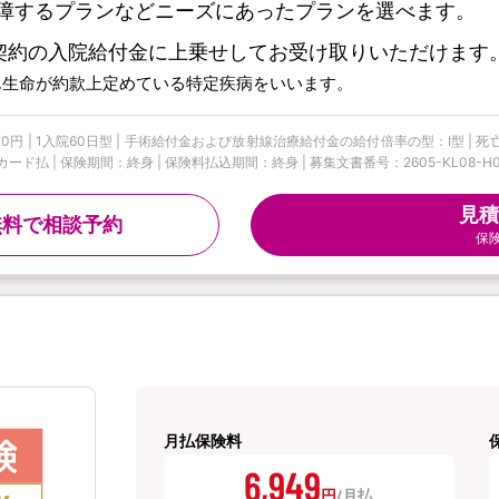
障するプランなどニーズにあったプランを選べます。
契約の入院給付金に上乗せしてお受け取りいただけます
ん生命が約款上定めている特定疾病をいいます。
円 | 1入院60日型 | 手術給付金および放射線治療給付金の給付倍率の型：I型 | 死
払 | 保険期間：終身 | 保険料払込期間：終身 | 募集文書番号：2605-KL08-H00
見積
無料で相談予約
保
月払保険料
6,949
円