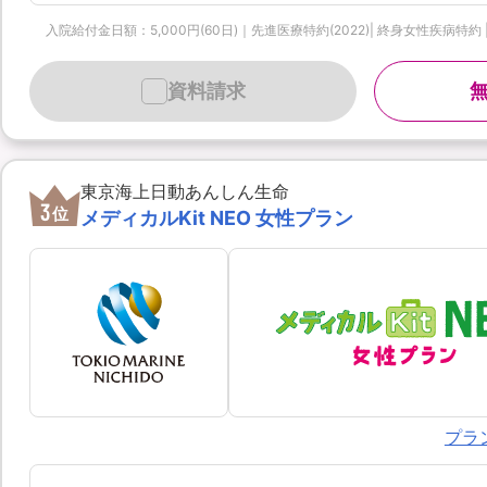
入院給付金日額：5,000円(60日)｜先進医療特約(2022)| 終身女性疾病特約 
資料請求
東京海上日動あんしん生命
3
位
メディカルKit NEO 女性プラン
プラ