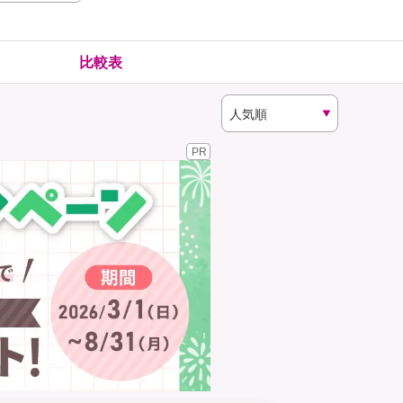
険
ゴルファー保険
比較表
PR