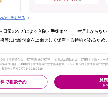
ンの中身を見る
ら日常のケガによる入院・手術まで、一生涯上がらない
術等には給付金を上乗せして保障する特約があるため
10倍 ｜手術給付金：5万円(外来2.5万円)｜放射線治療給付金：5万円｜骨髄ドナ
疾病入院給付日額：5,000円｜女性総合疾病手術給付金：2.5～50万円｜女性総合疾
番号：募補07775-20260529
見積
無料で相談予約
保