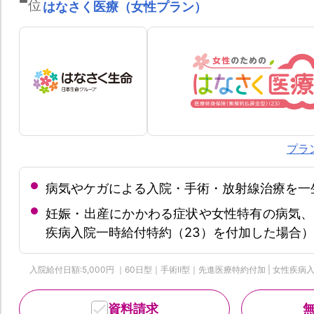
位
はなさく医療（女性プラン）
プラ
病気やケガによる入院・手術・放射線治療を一
妊娠・出産にかかわる症状や女性特有の病気、
疾病入院一時給付特約（23）を付加した場合）
入院給付日額:5,000円 ｜60日型｜手術Ⅱ型｜先進医療特約付加 | 女性疾病入院一
資料請求