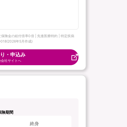
。
亡保険金の給付倍率0倍 | 先進医療特約 | 特定疾病
18(2026年5月作成)
り・申込み
険会社サイトへ
保険期間
終身