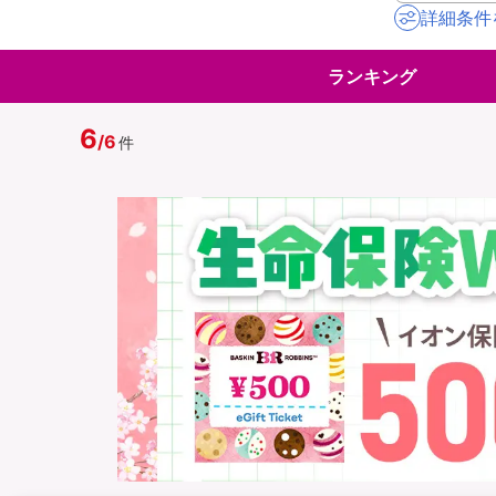
詳細条件
地震保険
ペット保険
ランキング
イオンカード会員さ
スマホ保険
専用保険（損害保険
6
/
6
件