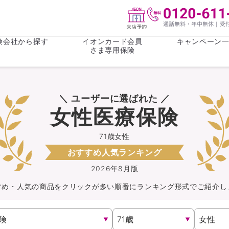
険会社から探す
イオンカード会員
キャンペーン
さま専用保険
保険(その他)
お金
＼ ユーザーに選ばれた ／
がん保険
がん保険
女性医療保
女性医療保
女性医療保険
ライフステージ
心配事
終身保険
収入保障保
収入保障保険
介護・認知
71歳女性
おすすめ人気ランキング
持病がある方向け
持病がある
医療保険
がん保険
2026年8月版
すめ・人気の商品を
クリック
が
多い順番にランキング形式でご紹介し
自転車保険
火災保険