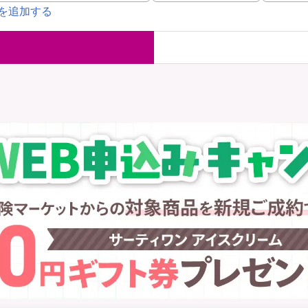
を追加する
国内旅行保険
海外旅行保
ま
WAON POINT還元型保険
）