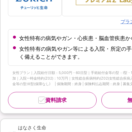
プラ
女性特有の病気やガン・心疾患・脳血管疾患か
女性特有の病気やガン等による入院・所定の手
く備えることができます。
女性プラン｜入院給付日額：5,000円・60日型｜手術給付金等の型：Ⅰ型・
加｜入院一時金特約(Z02)：10万円｜女性総合疾病特約(Z02)女性総合
金等の型:Ⅲ型(保障なし) | 保険期間：終身 | 保険料払込期間：終身 | 募集文書
資料請求
-
はなさく生命