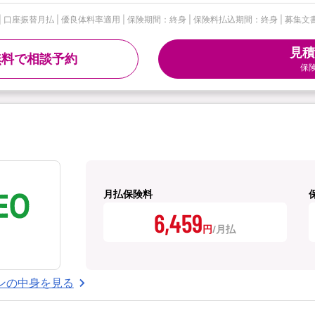
| 口座振替月払 | 優良体料率適用 | 保険期間：終身 | 保険料払込期間：終身 | 募集文書
見積
無料で相談予約
保
月払保険料
6,459
円
ンの中身を見る