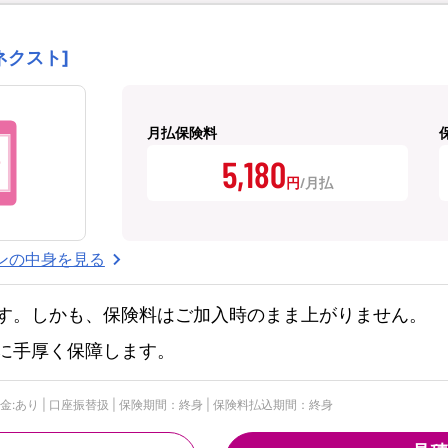
ネクスト]
月払保険料
5,180
円
ンの中身を見る
す。しかも、保険料はご加入時のまま上がりません。
に手厚く保障します。
付金:あり | 口座振替扱 | 保険期間：終身 | 保険料払込期間：終身