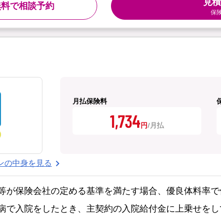
見積
無料で相談予約
保
月払保険料
1,734
円
ンの中身を見る
等が保険会社の定める基準を満たす場合、優良体料率で
病で入院をしたとき、主契約の入院給付金に上乗せをし