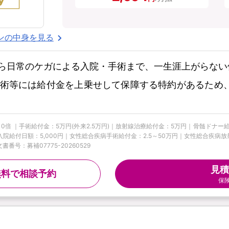
ンの中身を見る
ら日常のケガによる入院・手術まで、一生涯上がらない
術等には給付金を上乗せして保障する特約があるため
10倍 ｜手術給付金：5万円(外来2.5万円)｜放射線治療給付金：5万円｜骨髄ドナ
疾病入院給付日額：5,000円｜女性総合疾病手術給付金：2.5～50万円｜女性総合疾
番号：募補07775-20260529
見積
無料で相談予約
保