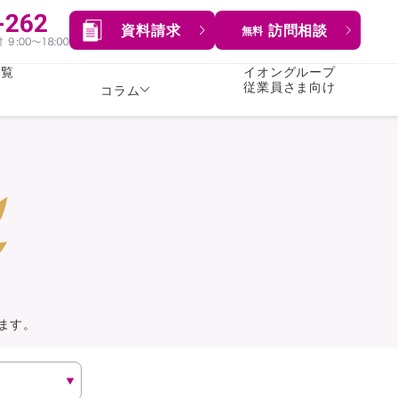
資料請求
訪問相談
無料
一覧
イオングループ
従業員さま向け
コラム
女性
険
険
就業不能保険
就業不能保険
暮らし
険
介護・認知症保険
持病がある方向け
症保険
生命保険
コラム全てを見る
方向け
イオンカード会員さま
専用保険（生命保険）
ます。
総合ランキングを見る
傷害保険