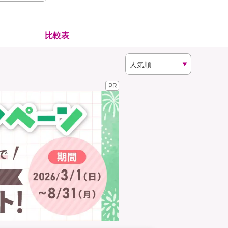
険
ゴルファー保険
比較表
PR