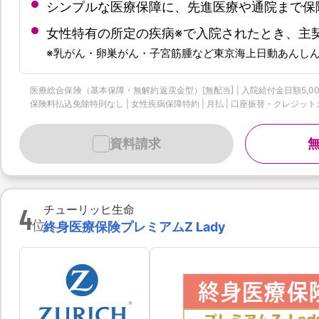
シンプルな医療保障に、先進医療や通院まで保
女性特有の所定の疾病※で入院されたとき、主
※乳がん・卵巣がん・子宮筋腫など東京海上日動あんし
医療総合保険（基本保障・無解約返戻金型）[無配当] | 入院給付金日額5,000
保険料払込免除特則なし | 女性疾病保障特約 | 月払 | 口座振替・クレジットカード
資料請求
4
チューリッヒ生命
位
終身医療保険プレミアムZ Lady