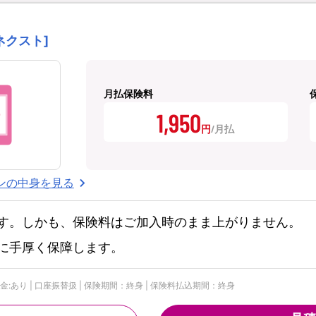
ネクスト]
月払保険料
1,950
円
ンの中身を見る
す。しかも、保険料はご加入時のまま上がりません。
に手厚く保障します。
付金:あり | 口座振替扱 | 保険期間：終身 | 保険料払込期間：終身