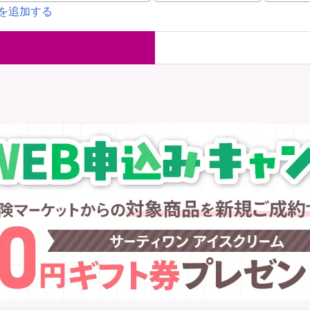
を追加する
国内旅行保険
海外旅行保
ま
WAON POINT還元型保険
）