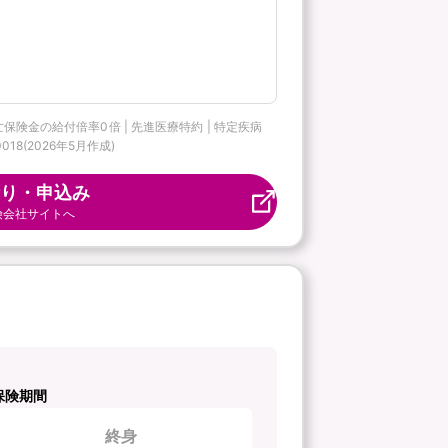
。
亡保険金の給付倍率0倍 | 先進医療特約 | 特定疾病
18(2026年5月作成)
り・申込み
険会社サイトへ
保険期間
終身