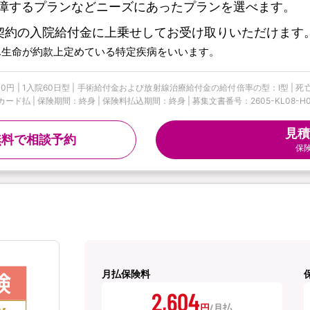
障するプランなどニーズにあったプランを選べます。
契約の入院給付金に上乗せしてお受け取りいただけます
ん生命が約款上定めている特定疾病をいいます。
円 | 1入院60日型 | 手術給付金および放射線治療給付金の給付倍率の型：I型 | 死
払 | 保険期間：終身 | 保険料払込期間：終身 | 募集文書番号：2605-KL08-H00
見積
無料で相談予約
保
月払保険料
2,604
円