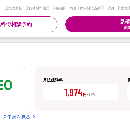
| 口座振替月払 | 優良体料率適用 | 保険期間：終身 | 保険料払込期間：終身 | 募集文書
見積
無料で相談予約
保
月払保険料
1,974
円
ンの中身を見る