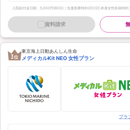
入院給付金日額：5,000円(60日)｜先進医療特約(2022)| 終身女性疾病特約 
資料請求
東京海上日動あんしん生命
3
位
メディカルKit NEO 女性プラン
プラ