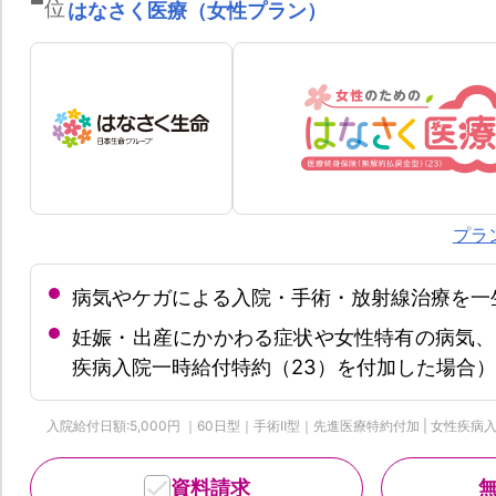
位
はなさく医療（女性プラン）
プラ
病気やケガによる入院・手術・放射線治療を一
妊娠・出産にかかわる症状や女性特有の病気、
疾病入院一時給付特約（23）を付加した場合）
入院給付日額:5,000円 ｜60日型｜手術Ⅱ型｜先進医療特約付加 | 女性疾病入院一
資料請求