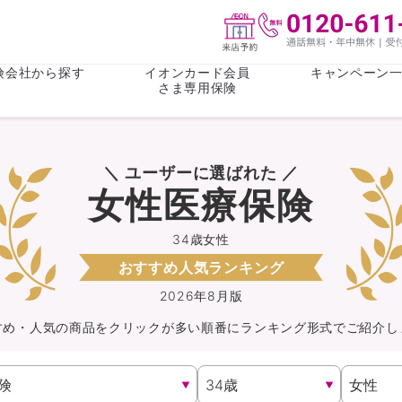
険会社から探す
イオンカード会員
キャンペーン
さま専用保険
保険(その他)
お金
＼ ユーザーに選ばれた ／
がん保険
がん保険
女性医療保
女性医療保
女性医療保険
ライフステージ
心配事
終身保険
収入保障保
収入保障保険
介護・認知
34歳女性
おすすめ人気ランキング
持病がある方向け
持病がある
医療保険
がん保険
2026年8月版
すめ・人気の商品を
クリック
が
多い順番にランキング形式でご紹介し
自転車保険
火災保険