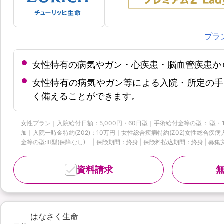
プラ
女性特有の病気やガン・心疾患・脳血管疾患か
女性特有の病気やガン等による入院・所定の手
く備えることができます。
女性プラン｜入院給付日額：5,000円・60日型｜手術給付金等の型：Ⅰ型・
加｜入院一時金特約(Z02)：10万円｜女性総合疾病特約(Z02)女性総合
金等の型:Ⅲ型(保障なし) | 保険期間：終身 | 保険料払込期間：終身 | 募集文書
資料請求
-
はなさく生命