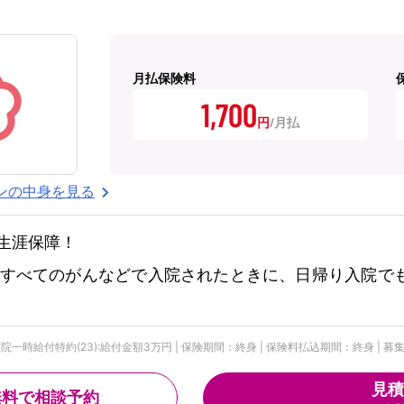
月払保険料
1,700
円
ンの中身を見る
生涯保障！
すべてのがんなどで入院されたときに、日帰り入院で
時給付特約(23):給付金額3万円 | 保険期間：終身 | 保険料払込期間：終身 | 募集文書
見積
無料で相談予約