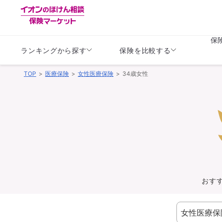
保
ランキングから探す
保険を比較する
TOP
医療保険
女性医療保険
34歳女性
生命保険
生命保険
保険（医療保険）
保険（自動車保険）
生命保険
生命保険
医療保険
医療保険
健康
子供
学資保険
定期保険
定期保険
終身保険
持病がある方向け
個人年金保険
持病がある方向け
生命保険
持病がある方向け
医療保険
がん保険
おす
損害保険
損害保険
自動車保険
自動車保険
バイク保険