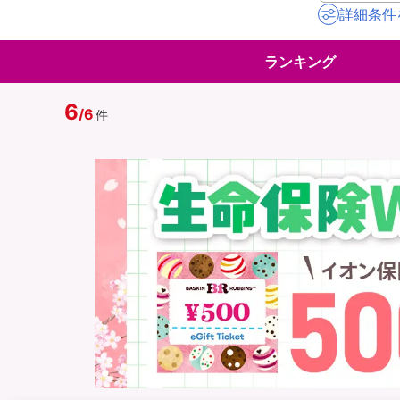
詳細条件
地震保険
ペット保険
ランキング
イオンカード会員さ
スマホ保険
専用保険（損害保険
6
/
6
件