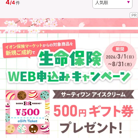
4
/
4
件
PR
資料請求
訪問相談
（無料）
（無料）
イオンカード会員さま専用保険