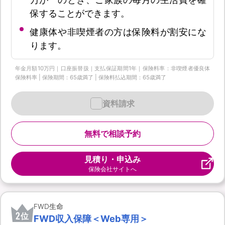
保することができます。
健康体や非喫煙者の方は保険料が割安にな
ります。
年金月額10万円｜口座振替扱｜支払保証期間1年｜保険料率：非喫煙者優良体
保険料率 | 保険期間：65歳満了 | 保険料払込期間：65歳満了
資料請求
無料で相談予約
見積り・申込み
保険会社サイトへ
FWD生命
2
位
FWD収入保障＜Web専用＞