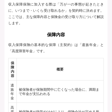
収入保障保険に加入する際は「万が一の事態が起きたとき
に、いつまで・いくら受け取れるか」を契約時に決めます。
ここでは、主な保障内容と保険金の受け取り方について解説
します。
保障内容
収入保障保険の基本的な保障（主契約）は「遺族年金」と
「高度障害年金」です。
保
障
概要
内
容
遺
族
被保険者が保険期間中に亡くなった場合に、満期ま
年
で年金が支払われる
金
高
度
被保険者が病気やけがにより、保険会社が定める所