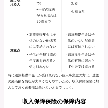
受け取
で）
孫
れる人
※一定の障害
祖父母
がある場合は
20歳まで
遺族基礎年金は子
遺族基礎年金は子
供のいない配偶者
供のいない配偶者
には支給されない
には支給されない
注意点
子供が全員18歳の
遺族厚生年金は子
年度末を過ぎると
供の有無に関わら
受け取れない
ず生涯受け取れる
特に遺族基礎年金しか受け取れない個人事業主の方は、遺族
の経済的な負担が大きくなりやすいため、収入保障保険に加
入しておく必要性は高いといえるでしょう。
収入保障保険の保障内容