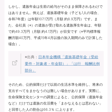
しかし、遺族年金は生前の給与がそのまま保障されるわけで
はありません。例えば、遺族基礎年金（子ども1人の場合、
令和7年度）は年額107.1万円（月額 約8.9万円）です。ま
た、会社員（※）の遺族が受け取れる遺族厚生年金は、年額
で約49.3万円（月額 約4.1万円）が目安です（※平均標準報
酬月額40万円、平成15年4月以後の加入期間のみで計算した
場合）。
※出典：
日本年金機構「
遺族基礎年金（受給
要件・対象者・年金額）
」「
は行 報酬比例
部分
」
そのため、公的保障だけで以前の生活水準を維持し、将来の
支出すべてをまかなうのは難しい場合があります。実際に、
生命保険文化センターの調査によると、公的保障（遺族年金
など）だけでは遺族の生活費を「まかなえるとは思わない」
と回答した人の割合は66.3％ に上ります。