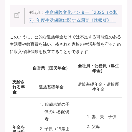
※出典：
生命保険文化センター「
2025（令和
7）年度生活保障に関する調査《速報版》
」
このように、公的な遺族年金だけでは不足する可能性のある
生活費や教育費を補い、残された家族の生活基盤を守るため
に収入保障保険を役立てることができます。
会社員・公務員（厚生
自営業（国民年金）
年金）
支給さ
遺族基礎年金・遺族厚
れる年
遺族基礎年金
生年金
金
18歳未満の子
供のいる配偶
妻、夫、子供
者
父母
年金を
子供（18歳ま