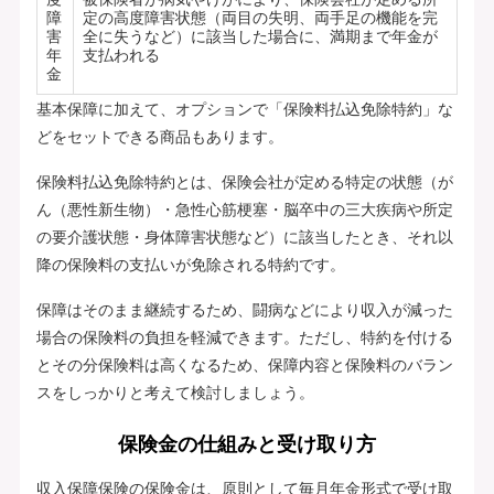
障
定の高度障害状態（両目の失明、両手足の機能を完
害
全に失うなど）に該当した場合に、満期まで年金が
年
支払われる
金
基本保障に加えて、オプションで「保険料払込免除特約」な
どをセットできる商品もあります。
保険料払込免除特約とは、保険会社が定める特定の状態（が
ん（悪性新生物）・急性心筋梗塞・脳卒中の三大疾病や所定
の要介護状態・身体障害状態など）に該当したとき、それ以
降の保険料の支払いが免除される特約です。
保障はそのまま継続するため、闘病などにより収入が減った
場合の保険料の負担を軽減できます。ただし、特約を付ける
とその分保険料は高くなるため、保障内容と保険料のバラン
スをしっかりと考えて検討しましょう。
保険金の仕組みと受け取り方
収入保障保険の保険金は、原則として毎月年金形式で受け取