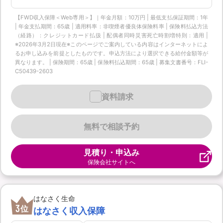
【FWD収入保障＜Web専用＞】｜年金月額：10万円 | 最低支払保証期間：1年
| 年金支払期間：65歳 | 適用料率：非喫煙者優良体保険料率 | 保険料払込方法
（経路）：クレジットカード払扱 | 配偶者同時災害死亡時割増特則：適用 |
※2026年3月2日現在※このページでご案内している内容はインターネットによ
るお申し込みを前提としたものです。申込方法により選択できる給付金額等が
異なります。 | 保険期間：65歳 | 保険料払込期間：65歳 | 募集文書番号：FLI-
C50439-2603
資料請求
無料で相談予約
見積り・申込み
保険会社サイトへ
はなさく生命
3
位
はなさく収入保障