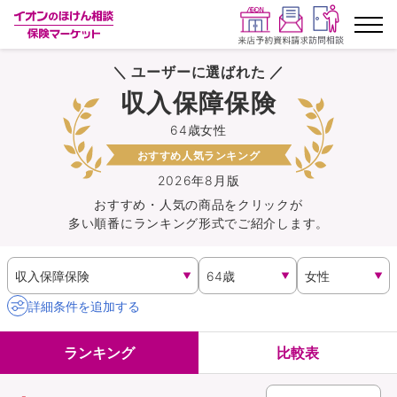
＼ ユーザーに選ばれた ／
ランキングから探す
収入保障保険
64歳女性
保険を比較する
おすすめ人気ランキング
保険会社から探す
2026年8月版
おすすめ・人気の商品を
クリック
が
多い順番にランキング形式でご紹介します。
イオンカード会員さま専用保険
キャンペーン一覧
詳細条件を追加する
コラム
ランキング
比較表
イオングループ従業員さま向け