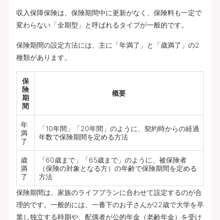
収入保障保険は、保険期間中に更新がなく、保険料も一定で
変わらない「全期型」と呼ばれるタイプが一般的です。
保険期間の設定方法には、主に「年満了」と「歳満了」の2
種類があります。
保
険
概要
期
間
年
「10年間」「20年間」のように、契約時からの経過
満
年数で保険期間を定める方法
了
歳
「60歳まで」「65歳まで」のように、被保険者
満
（保険の対象となる方）の年齢で保険期間を定める
了
方法
保険期間は、家族のライフプランに合わせて設定するのが合
理的です。一般的には、一番下のお子さんが22歳で大学を卒
業し独立する時期や、配偶者が公的年金（老齢年金）を受け