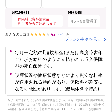
月払保険料
保険期間
保険料は資料請求後、
45～90歳満了
担当者からご連絡します
4.2
みんなの口コミ
（
20
）
件
プランの中身を見る
毎月一定額の｢遺族年金(または高度障害年
金)｣がお給料のように支払われる収入保障
型の死亡保険です。
喫煙状況や健康状態などにより割安な料率
が適用される特約があり、保険料が割安に
なる可能性があります。(健康体料率特約)
万が一死亡された(所定の高度障害状態となった)場合､遺族年金(高度障害年金)
を保険期間満了まで毎月受け取れます｡ | 保険期間：45～90歳満了 | 保険料払
込期間：保険期間と同じ | 募集文書番号：HL-P-B1-25-00905（使用期限：