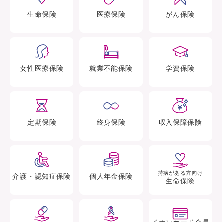
生命
保険
医療
保険
がん
保険
女性医療
保険
就業不能
保険
学資
保険
定期
保険
終身
保険
収入保障
保険
持病がある方向け
介護・認知症
保険
個人年金
保険
生命保険
イオンカード会員