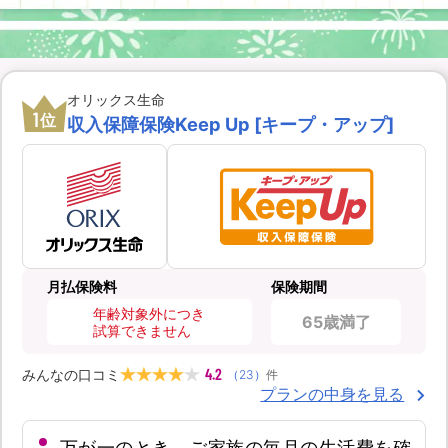
オリックス生命
1
位
収入保障保険Keep Up [キープ・アップ]
月払保険料
保険期間
年齢対象外につき
65歳満了
試算できません
4.2
みんなの口コミ
（
23
）
件
プランの中身を見る
万が一のとき、ご家族の毎月の生活費を確