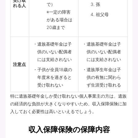
受け取
で）
孫
れる人
※一定の障害
祖父母
がある場合は
20歳まで
遺族基礎年金は子
遺族基礎年金は子
供のいない配偶者
供のいない配偶者
には支給されない
には支給されない
注意点
子供が全員18歳の
遺族厚生年金は子
年度末を過ぎると
供の有無に関わら
受け取れない
ず生涯受け取れる
特に遺族基礎年金しか受け取れない個人事業主の方は、遺族
の経済的な負担が大きくなりやすいため、収入保障保険に加
入しておく必要性は高いといえるでしょう。
収入保障保険の保障内容