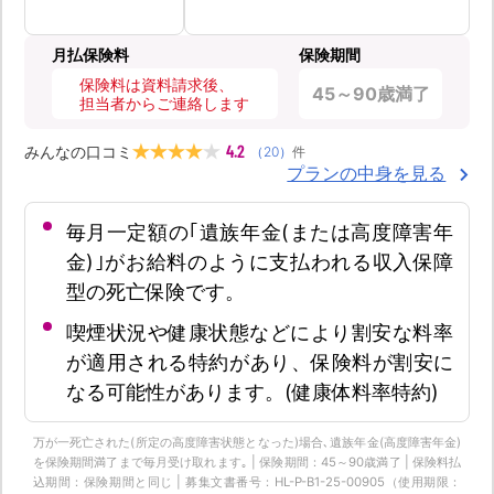
月払保険料
保険期間
保険料は資料請求後、
45～90歳満了
担当者からご連絡します
4.2
みんなの口コミ
（
20
）
件
プランの中身を見る
毎月一定額の｢遺族年金(または高度障害年
金)｣がお給料のように支払われる収入保障
型の死亡保険です。
喫煙状況や健康状態などにより割安な料率
が適用される特約があり、保険料が割安に
なる可能性があります。(健康体料率特約)
万が一死亡された(所定の高度障害状態となった)場合､遺族年金(高度障害年金)
を保険期間満了まで毎月受け取れます｡ | 保険期間：45～90歳満了 | 保険料払
込期間：保険期間と同じ | 募集文書番号：HL-P-B1-25-00905（使用期限：