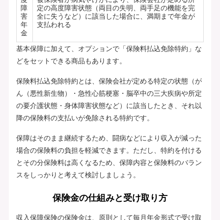
障
定の高度障害状態（両目の失明、両手足の機能を完
害
全に失うなど）に該当した場合に、満期まで年金が
年
支払われる
金
基本保障に加えて、オプションで「保険料払込免除特約」な
どをセットできる商品もあります。
保険料払込免除特約とは、保険会社が定める特定の状態（が
ん（悪性新生物）・急性心筋梗塞・脳卒中の三大疾病や所定
の要介護状態・身体障害状態など）に該当したとき、それ以
降の保険料の支払いが免除される特約です。
保障はそのまま継続するため、闘病などにより収入が減った
場合の保険料の負担を軽減できます。ただし、特約を付ける
とその分保険料は高くなるため、保障内容と保険料のバラン
スをしっかりと考えて検討しましょう。
保険金の仕組みと受け取り方
収入保障保険の保険金は、原則として毎月年金形式で受け取