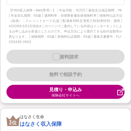
【FWD収入保障＜Web専用＞】｜年金月額：10万円 | 最低支払保証期間：1年
| 年金支払期間：65歳 | 適用料率：非喫煙者優良体保険料率 | 保険料払込方法
（経路）：クレジットカード払扱 | 配偶者同時災害死亡時割増特則：適用 |
※2026年3月2日現在※このページでご案内している内容はインターネットによ
るお申し込みを前提としたものです。申込方法により選択できる給付金額等が
異なります。 | 保険期間：65歳 | 保険料払込期間：65歳 | 募集文書番号：FLI-
C50439-2603
資料請求
無料で相談予約
見積り・申込み
保険会社サイトへ
はなさく生命
3
位
はなさく収入保障