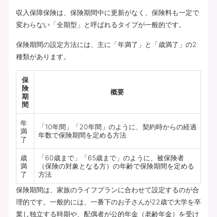
収入保障保険は、保険期間中に更新がなく、保険料も一定で
変わらない「全期型」と呼ばれるタイプが一般的です。
保険期間の設定方法には、主に「年満了」と「歳満了」の2
種類があります。
保
険
概要
期
間
年
「10年間」「20年間」のように、契約時からの経過
満
年数で保険期間を定める方法
了
歳
「60歳まで」「65歳まで」のように、被保険者
満
（保険の対象となる方）の年齢で保険期間を定める
了
方法
保険期間は、家族のライフプランに合わせて設定するのが合
理的です。一般的には、一番下のお子さんが22歳で大学を卒
業し独立する時期や、配偶者が公的年金（老齢年金）を受け