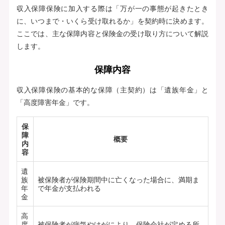
収入保障保険に加入する際は「万が一の事態が起きたとき
に、いつまで・いくら受け取れるか」を契約時に決めます。
ここでは、主な保障内容と保険金の受け取り方について解説
します。
保障内容
収入保障保険の基本的な保障（主契約）は「遺族年金」と
「高度障害年金」です。
保
障
概要
内
容
遺
族
被保険者が保険期間中に亡くなった場合に、満期ま
年
で年金が支払われる
金
高
度
被保険者が病気やけがにより、保険会社が定める所