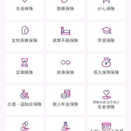
生命
保険
医療
保険
がん
保険
女性医療
保険
就業不能
保険
学資
保険
定期
保険
終身
保険
収入保障
保険
持病がある方向け
介護・認知症
保険
個人年金
保険
生命保険
イオンカード会員