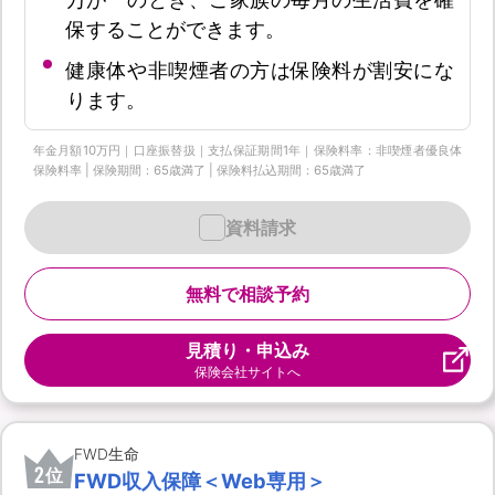
保することができます。
健康体や非喫煙者の方は保険料が割安にな
ります。
年金月額10万円｜口座振替扱｜支払保証期間1年｜保険料率：非喫煙者優良体
保険料率 | 保険期間：65歳満了 | 保険料払込期間：65歳満了
資料請求
無料で相談予約
見積り・申込み
保険会社サイトへ
FWD生命
2
位
FWD収入保障＜Web専用＞