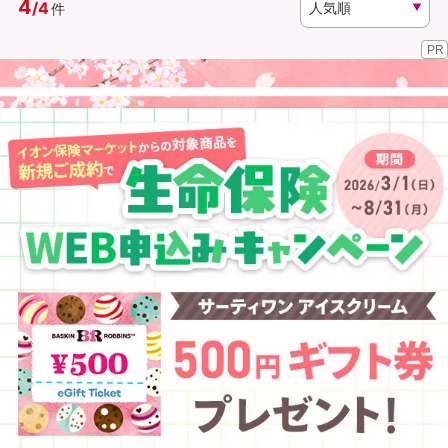
4
/
4
件
PR
資料請求
訪問相談
（無料）
（無料）
イオンカード会員さま専用保険