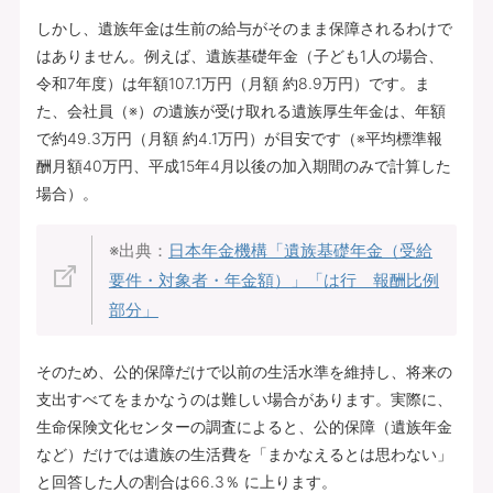
しかし、遺族年金は生前の給与がそのまま保障されるわけで
はありません。例えば、遺族基礎年金（子ども1人の場合、
令和7年度）は年額107.1万円（月額 約8.9万円）です。ま
た、会社員（※）の遺族が受け取れる遺族厚生年金は、年額
で約49.3万円（月額 約4.1万円）が目安です（※平均標準報
酬月額40万円、平成15年4月以後の加入期間のみで計算した
場合）。
※出典：
日本年金機構「
遺族基礎年金（受給
要件・対象者・年金額）
」「
は行 報酬比例
部分
」
そのため、公的保障だけで以前の生活水準を維持し、将来の
支出すべてをまかなうのは難しい場合があります。実際に、
生命保険文化センターの調査によると、公的保障（遺族年金
など）だけでは遺族の生活費を「まかなえるとは思わない」
と回答した人の割合は66.3％ に上ります。