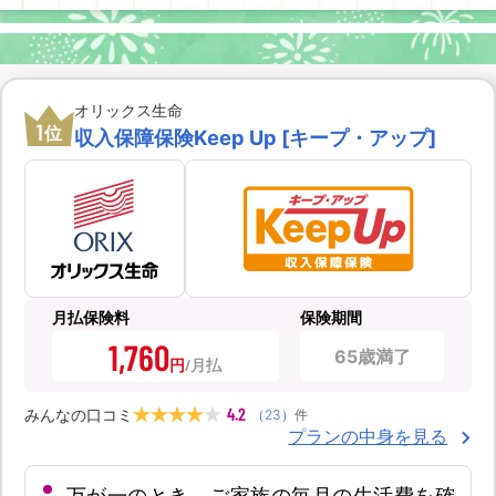
オリックス生命
1
位
収入保障保険Keep Up [キープ・アップ]
月払保険料
保険期間
1,760
65歳満了
円
4.2
みんなの口コミ
（
23
）
件
プランの中身を見る
万が一のとき、ご家族の毎月の生活費を確