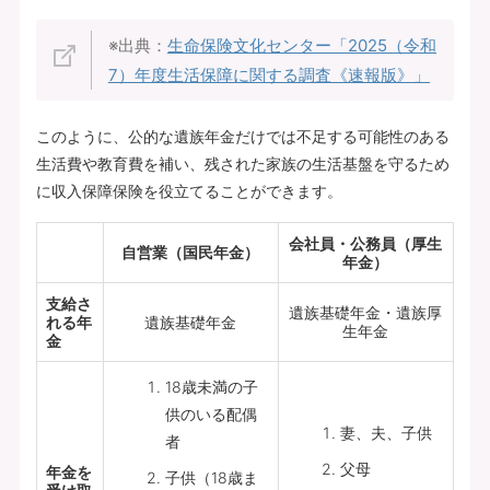
※出典：
生命保険文化センター「
2025（令和
7）年度生活保障に関する調査《速報版》
」
このように、公的な遺族年金だけでは不足する可能性のある
生活費や教育費を補い、残された家族の生活基盤を守るため
に収入保障保険を役立てることができます。
会社員・公務員（厚生
自営業（国民年金）
年金）
支給さ
遺族基礎年金・遺族厚
れる年
遺族基礎年金
生年金
金
18歳未満の子
供のいる配偶
妻、夫、子供
者
父母
年金を
子供（18歳ま