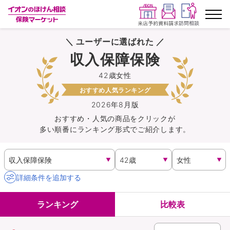
＼ ユーザーに選ばれた ／
ランキングから探す
収入保障保険
42歳女性
保険を比較する
おすすめ人気ランキング
保険会社から探す
2026年8月版
おすすめ・人気の商品を
クリック
が
多い順番にランキング形式でご紹介します。
イオンカード会員さま専用保険
キャンペーン一覧
詳細条件を追加する
コラム
ランキング
比較表
イオングループ従業員さま向け