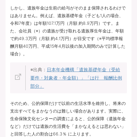
しかし、遺族年金は生前の給与がそのまま保障されるわけで
はありません。例えば、遺族基礎年金（子ども1人の場合、
令和7年度）は年額107.1万円（月額 約8.9万円）です。ま
た、会社員（※）の遺族が受け取れる遺族厚生年金は、年額
で約49.3万円（月額 約4.1万円）が目安です（※平均標準報
酬月額40万円、平成15年4月以後の加入期間のみで計算した
場合）。
※出典：
日本年金機構「
遺族基礎年金（受給
要件・対象者・年金額）
」「
は行 報酬比例
部分
」
そのため、公的保障だけで以前の生活水準を維持し、将来の
支出すべてをまかなうのは難しい場合があります。実際に、
生命保険文化センターの調査によると、公的保障（遺族年金
など）だけでは遺族の生活費を「まかなえるとは思わない」
と回答した人の割合は66.3％ に上ります。