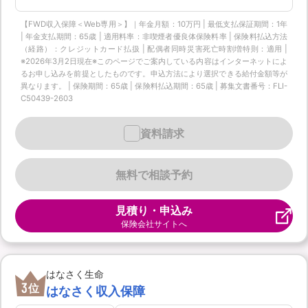
【FWD収入保障＜Web専用＞】｜年金月額：10万円 | 最低支払保証期間：1年
| 年金支払期間：65歳 | 適用料率：非喫煙者優良体保険料率 | 保険料払込方法
（経路）：クレジットカード払扱 | 配偶者同時災害死亡時割増特則：適用 |
※2026年3月2日現在※このページでご案内している内容はインターネットによ
るお申し込みを前提としたものです。申込方法により選択できる給付金額等が
異なります。 | 保険期間：65歳 | 保険料払込期間：65歳 | 募集文書番号：FLI-
C50439-2603
資料請求
無料で相談予約
見積り・申込み
保険会社サイトへ
はなさく生命
3
位
はなさく収入保障