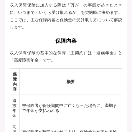
収入保障保険に加入する際は「万が一の事態が起きたとき
に、いつまで・いくら受け取れるか」を契約時に決めます。
ここでは、主な保障内容と保険金の受け取り方について解説
します。
保障内容
収入保障保険の基本的な保障（主契約）は「遺族年金」と
「高度障害年金」です。
保
障
概要
内
容
遺
族
被保険者が保険期間中に亡くなった場合に、満期ま
年
で年金が支払われる
金
高
度
被保険者が病気やけがにより、保険会社が定める所