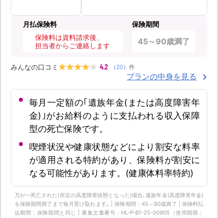
月払保険料
保険期間
保険料は資料請求後、
45～90歳満了
担当者からご連絡します
4.2
みんなの口コミ
（
20
）
件
プランの中身を見る
毎月一定額の｢遺族年金(または高度障害年
金)｣がお給料のように支払われる収入保障
型の死亡保険です。
喫煙状況や健康状態などにより割安な料率
が適用される特約があり、保険料が割安に
なる可能性があります。(健康体料率特約)
万が一死亡された(所定の高度障害状態となった)場合､遺族年金(高度障害年金)
を保険期間満了まで毎月受け取れます｡ | 保険期間：45～90歳満了 | 保険料払
込期間：保険期間と同じ | 募集文書番号：HL-P-B1-25-00905（使用期限：