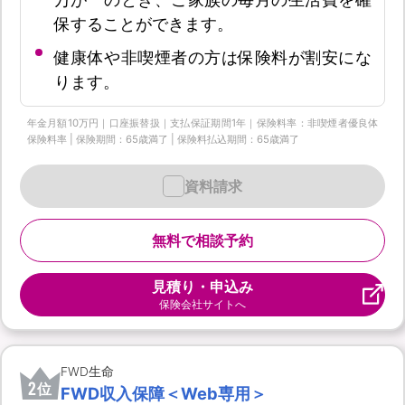
保することができます。
健康体や非喫煙者の方は保険料が割安にな
ります。
年金月額10万円｜口座振替扱｜支払保証期間1年｜保険料率：非喫煙者優良体
保険料率 | 保険期間：65歳満了 | 保険料払込期間：65歳満了
資料請求
無料で相談予約
見積り・申込み
保険会社サイトへ
FWD生命
2
位
FWD収入保障＜Web専用＞