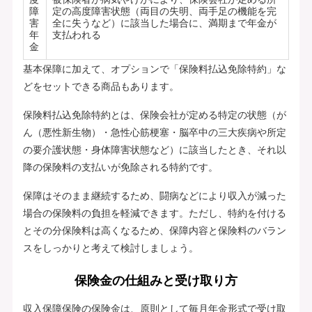
障
定の高度障害状態（両目の失明、両手足の機能を完
害
全に失うなど）に該当した場合に、満期まで年金が
年
支払われる
金
基本保障に加えて、オプションで「保険料払込免除特約」な
どをセットできる商品もあります。
保険料払込免除特約とは、保険会社が定める特定の状態（が
ん（悪性新生物）・急性心筋梗塞・脳卒中の三大疾病や所定
の要介護状態・身体障害状態など）に該当したとき、それ以
降の保険料の支払いが免除される特約です。
保障はそのまま継続するため、闘病などにより収入が減った
場合の保険料の負担を軽減できます。ただし、特約を付ける
とその分保険料は高くなるため、保障内容と保険料のバラン
スをしっかりと考えて検討しましょう。
保険金の仕組みと受け取り方
収入保障保険の保険金は、原則として毎月年金形式で受け取