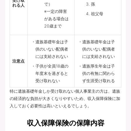
受け取
で）
孫
れる人
※一定の障害
祖父母
がある場合は
20歳まで
遺族基礎年金は子
遺族基礎年金は子
供のいない配偶者
供のいない配偶者
には支給されない
には支給されない
注意点
子供が全員18歳の
遺族厚生年金は子
年度末を過ぎると
供の有無に関わら
受け取れない
ず生涯受け取れる
特に遺族基礎年金しか受け取れない個人事業主の方は、遺族
の経済的な負担が大きくなりやすいため、収入保障保険に加
入しておく必要性は高いといえるでしょう。
収入保障保険の保障内容