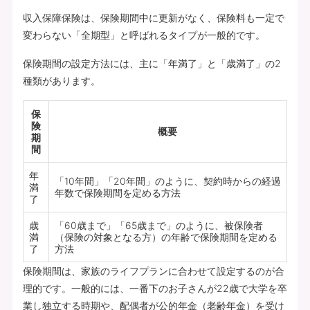
収入保障保険は、保険期間中に更新がなく、保険料も一定で
変わらない「全期型」と呼ばれるタイプが一般的です。
保険期間の設定方法には、主に「年満了」と「歳満了」の2
種類があります。
保
険
概要
期
間
年
「10年間」「20年間」のように、契約時からの経過
満
年数で保険期間を定める方法
了
歳
「60歳まで」「65歳まで」のように、被保険者
満
（保険の対象となる方）の年齢で保険期間を定める
了
方法
保険期間は、家族のライフプランに合わせて設定するのが合
理的です。一般的には、一番下のお子さんが22歳で大学を卒
業し独立する時期や、配偶者が公的年金（老齢年金）を受け