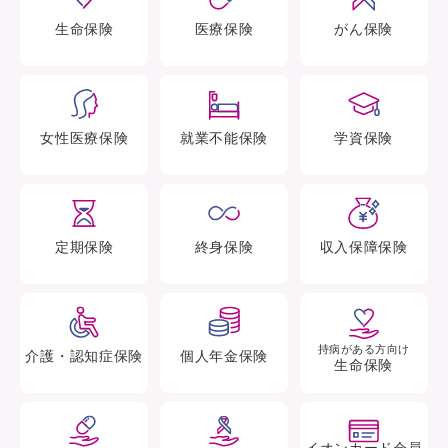
生命
保険
医療
保険
がん
保険
女性医療
保険
就業不能
保険
学資
保険
定期
保険
終身
保険
収入保障
保険
持病がある方向け
介護・認知症
保険
個人年金
保険
生命保険
イオンカード会員