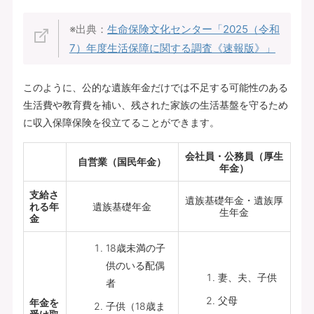
※出典：
生命保険文化センター「
2025（令和
7）年度生活保障に関する調査《速報版》
」
このように、公的な遺族年金だけでは不足する可能性のある
生活費や教育費を補い、残された家族の生活基盤を守るため
に収入保障保険を役立てることができます。
会社員・公務員（厚生
自営業（国民年金）
年金）
支給さ
遺族基礎年金・遺族厚
れる年
遺族基礎年金
生年金
金
18歳未満の子
供のいる配偶
妻、夫、子供
者
父母
年金を
子供（18歳ま