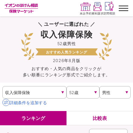
＼ ユーザーに選ばれた ／
ランキングから探す
収入保障保険
52歳男性
保険を比較する
おすすめ人気ランキング
保険会社から探す
2026年8月版
おすすめ・人気の商品を
クリック
が
多い順番にランキング形式でご紹介します。
イオンカード会員さま専用保険
キャンペーン一覧
詳細条件を追加する
コラム
ランキング
比較表
イオングループ従業員さま向け