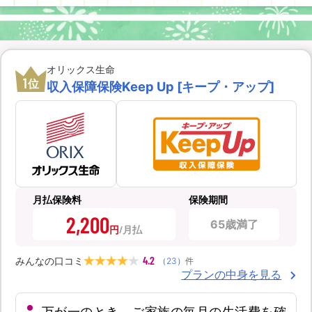
オリックス生命
1
位
収入保障保険Keep Up [キープ・アップ]
月払保険料
保険期間
2,200
65歳満了
円
4.2
みんなの口コミ
（
23
）
件
プランの中身を見る
万が一のとき、ご家族の毎月の生活費を確