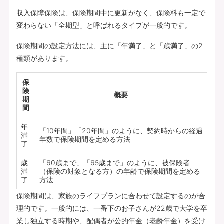
収入保障保険は、保険期間中に更新がなく、保険料も一定で
変わらない「全期型」と呼ばれるタイプが一般的です。
保険期間の設定方法には、主に「年満了」と「歳満了」の2
種類があります。
保
険
概要
期
間
年
「10年間」「20年間」のように、契約時からの経過
満
年数で保険期間を定める方法
了
歳
「60歳まで」「65歳まで」のように、被保険者
満
（保険の対象となる方）の年齢で保険期間を定める
了
方法
保険期間は、家族のライフプランに合わせて設定するのが合
理的です。一般的には、一番下のお子さんが22歳で大学を卒
業し独立する時期や、配偶者が公的年金（老齢年金）を受け