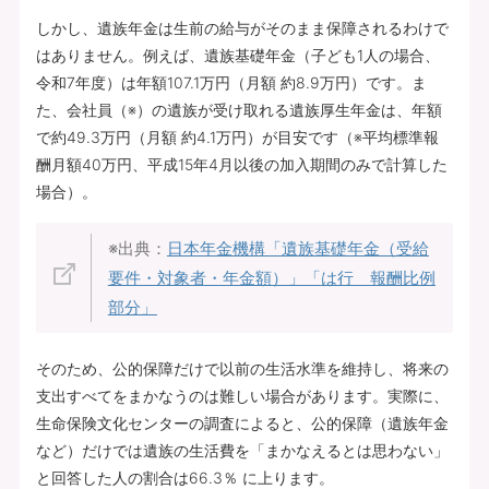
しかし、遺族年金は生前の給与がそのまま保障されるわけで
はありません。例えば、遺族基礎年金（子ども1人の場合、
令和7年度）は年額107.1万円（月額 約8.9万円）です。ま
た、会社員（※）の遺族が受け取れる遺族厚生年金は、年額
で約49.3万円（月額 約4.1万円）が目安です（※平均標準報
酬月額40万円、平成15年4月以後の加入期間のみで計算した
場合）。
※出典：
日本年金機構「
遺族基礎年金（受給
要件・対象者・年金額）
」「
は行 報酬比例
部分
」
そのため、公的保障だけで以前の生活水準を維持し、将来の
支出すべてをまかなうのは難しい場合があります。実際に、
生命保険文化センターの調査によると、公的保障（遺族年金
など）だけでは遺族の生活費を「まかなえるとは思わない」
と回答した人の割合は66.3％ に上ります。