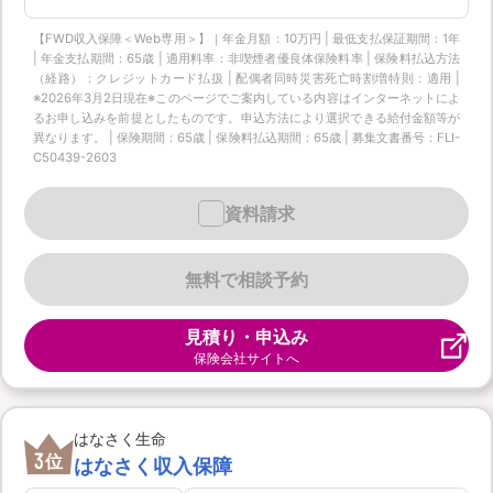
【FWD収入保障＜Web専用＞】｜年金月額：10万円 | 最低支払保証期間：1年
| 年金支払期間：65歳 | 適用料率：非喫煙者優良体保険料率 | 保険料払込方法
（経路）：クレジットカード払扱 | 配偶者同時災害死亡時割増特則：適用 |
※2026年3月2日現在※このページでご案内している内容はインターネットによ
るお申し込みを前提としたものです。申込方法により選択できる給付金額等が
異なります。 | 保険期間：65歳 | 保険料払込期間：65歳 | 募集文書番号：FLI-
C50439-2603
資料請求
無料で相談予約
見積り・申込み
保険会社サイトへ
はなさく生命
3
位
はなさく収入保障