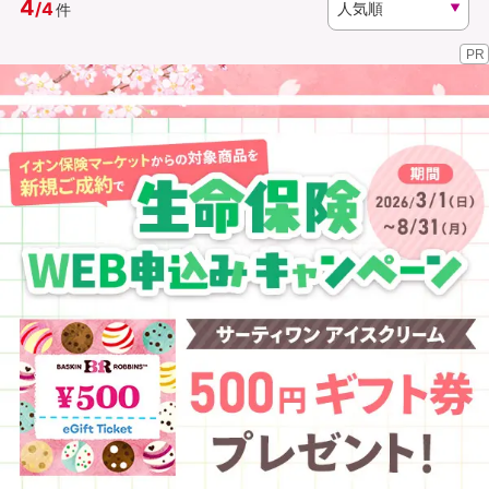
4
/
4
件
PR
資料請求
訪問相談
（無料）
（無料）
イオンカード会員さま専用保険