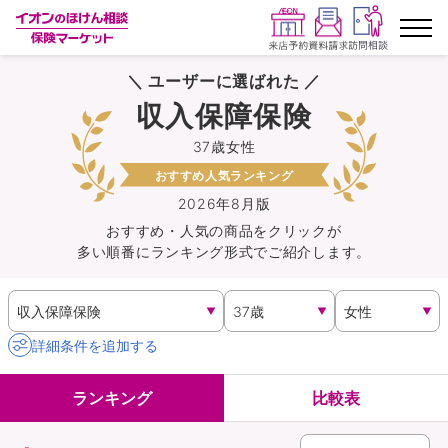
＼ ユーザーに選ばれた ／
ランキングから探す
収入保障保険
37歳女性
保険を比較する
おすすめ人気ランキング
保険会社から探す
2026年8月版
おすすめ・人気の商品を
クリック
が
多い順番にランキング形式でご紹介します。
イオンカード会員さま専用保険
キャンペーン一覧
詳細条件を追加する
コラム
ランキング
比較表
イオングループ従業員さま向け