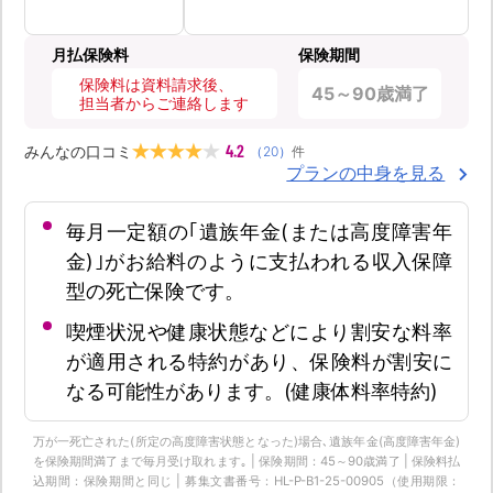
月払保険料
保険期間
保険料は資料請求後、
45～90歳満了
担当者からご連絡します
4.2
みんなの口コミ
（
20
）
件
プランの中身を見る
毎月一定額の｢遺族年金(または高度障害年
金)｣がお給料のように支払われる収入保障
型の死亡保険です。
喫煙状況や健康状態などにより割安な料率
が適用される特約があり、保険料が割安に
なる可能性があります。(健康体料率特約)
万が一死亡された(所定の高度障害状態となった)場合､遺族年金(高度障害年金)
を保険期間満了まで毎月受け取れます｡ | 保険期間：45～90歳満了 | 保険料払
込期間：保険期間と同じ | 募集文書番号：HL-P-B1-25-00905（使用期限：