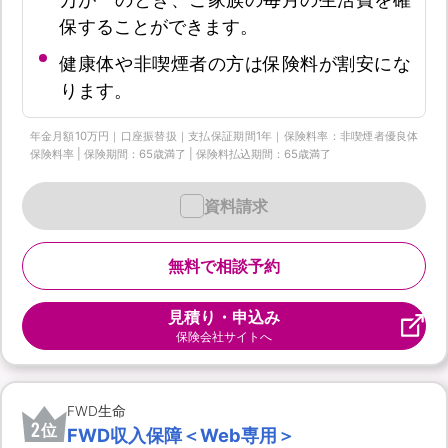
保することができます。
健康体や非喫煙者の方は保険料が割安にな
ります。
年金月額10万円｜口座振替扱｜支払保証期間1年｜保険料率：非喫煙者優良体
保険料率 | 保険期間：65歳満了 | 保険料払込期間：65歳満了
資料請求
無料で相談予約
見積り・申込み
保険会社サイトへ
FWD生命
2
位
FWD収入保障＜Web専用＞