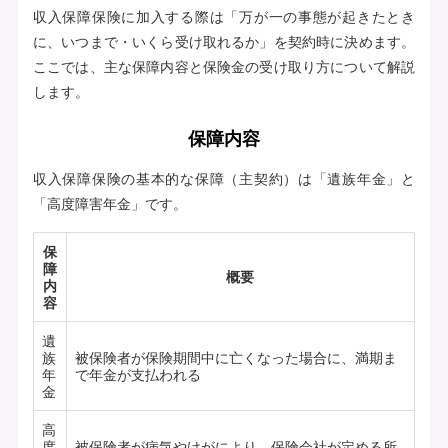
収入保障保険に加入する際は「万が一の事態が起きたとき
に、いつまで・いくら受け取れるか」を契約時に決めます。
ここでは、主な保障内容と保険金の受け取り方について解説
します。
保障内容
収入保障保険の基本的な保障（主契約）は「遺族年金」と
「高度障害年金」です。
保
障
概要
内
容
遺
族
被保険者が保険期間中に亡くなった場合に、満期ま
年
で年金が支払われる
金
高
度
被保険者が病気やけがにより、保険会社が定める所