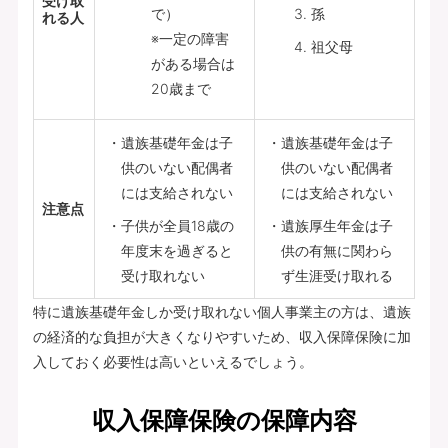
受け取
で）
孫
れる人
※一定の障害
祖父母
がある場合は
20歳まで
遺族基礎年金は子
遺族基礎年金は子
供のいない配偶者
供のいない配偶者
には支給されない
には支給されない
注意点
子供が全員18歳の
遺族厚生年金は子
年度末を過ぎると
供の有無に関わら
受け取れない
ず生涯受け取れる
特に遺族基礎年金しか受け取れない個人事業主の方は、遺族
の経済的な負担が大きくなりやすいため、収入保障保険に加
入しておく必要性は高いといえるでしょう。
収入保障保険の保障内容