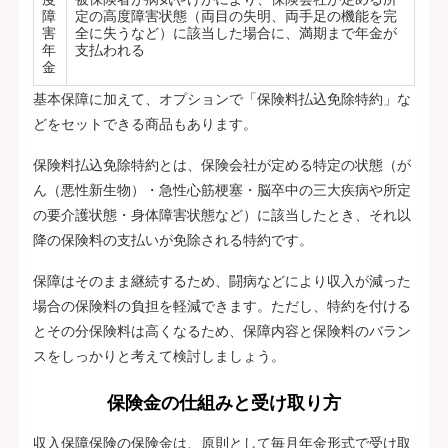
障
定の高度障害状態（両目の失明、両手足の機能を完
害
全に失うなど）に該当した場合に、満期まで年金が
年
支払われる
金
基本保障に加えて、オプションで「保険料払込免除特約」な
どをセットできる商品もあります。
保険料払込免除特約とは、保険会社が定める特定の状態（が
ん（悪性新生物）・急性心筋梗塞・脳卒中の三大疾病や所定
の要介護状態・身体障害状態など）に該当したとき、それ以
降の保険料の支払いが免除される特約です。
保障はそのまま継続するため、闘病などにより収入が減った
場合の保険料の負担を軽減できます。ただし、特約を付ける
とその分保険料は高くなるため、保障内容と保険料のバラン
スをしっかりと考えて検討しましょう。
保険金の仕組みと受け取り方
収入保障保険の保険金は、原則として毎月年金形式で受け取