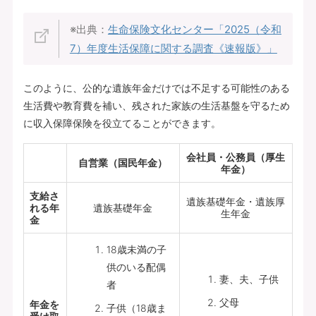
※出典：
生命保険文化センター「
2025（令和
7）年度生活保障に関する調査《速報版》
」
このように、公的な遺族年金だけでは不足する可能性のある
生活費や教育費を補い、残された家族の生活基盤を守るため
に収入保障保険を役立てることができます。
会社員・公務員（厚生
自営業（国民年金）
年金）
支給さ
遺族基礎年金・遺族厚
れる年
遺族基礎年金
生年金
金
18歳未満の子
供のいる配偶
妻、夫、子供
者
父母
年金を
子供（18歳ま