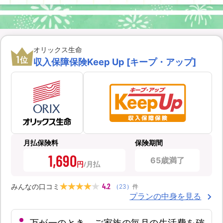
オリックス生命
1
位
収入保障保険Keep Up [キープ・アップ]
月払保険料
保険期間
1,690
65歳満了
円
4.2
みんなの口コミ
（
23
）
件
プランの中身を見る
万が一のとき、ご家族の毎月の生活費を確