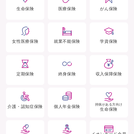
生命
保険
医療
保険
がん
保険
女性医療
保険
就業不能
保険
学資
保険
定期
保険
終身
保険
収入保障
保険
持病がある方向け
介護・認知症
保険
個人年金
保険
生命保険
イオンカード会員