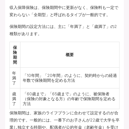
収入保障保険は、保険期間中に更新がなく、保険料も一定で
変わらない「全期型」と呼ばれるタイプが一般的です。
保険期間の設定方法には、主に「年満了」と「歳満了」の2
種類があります。
保
険
概要
期
間
年
「10年間」「20年間」のように、契約時からの経過
満
年数で保険期間を定める方法
了
歳
「60歳まで」「65歳まで」のように、被保険者
満
（保険の対象となる方）の年齢で保険期間を定める
了
方法
保険期間は、家族のライフプランに合わせて設定するのが合
理的です。一般的には、一番下のお子さんが22歳で大学を卒
業し独立する時期や、配偶者が公的年金（老齢年金）を受け