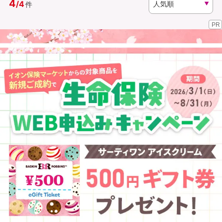
4
/
4
件
PR
資料請求
訪問相談
（無料）
（無料）
イオンカード会員さま専用保険