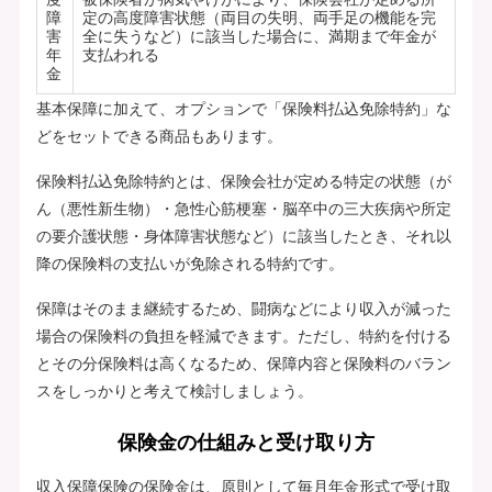
障
定の高度障害状態（両目の失明、両手足の機能を完
害
全に失うなど）に該当した場合に、満期まで年金が
年
支払われる
金
基本保障に加えて、オプションで「保険料払込免除特約」な
どをセットできる商品もあります。
保険料払込免除特約とは、保険会社が定める特定の状態（が
ん（悪性新生物）・急性心筋梗塞・脳卒中の三大疾病や所定
の要介護状態・身体障害状態など）に該当したとき、それ以
降の保険料の支払いが免除される特約です。
保障はそのまま継続するため、闘病などにより収入が減った
場合の保険料の負担を軽減できます。ただし、特約を付ける
とその分保険料は高くなるため、保障内容と保険料のバラン
スをしっかりと考えて検討しましょう。
保険金の仕組みと受け取り方
収入保障保険の保険金は、原則として毎月年金形式で受け取