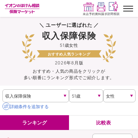
＼ ユーザーに選ばれた ／
ランキングから探す
収入保障保険
51歳女性
保険を比較する
おすすめ人気ランキング
保険会社から探す
2026年8月版
おすすめ・人気の商品を
クリック
が
多い順番にランキング形式でご紹介します。
イオンカード会員さま専用保険
キャンペーン一覧
詳細条件を追加する
コラム
ランキング
比較表
イオングループ従業員さま向け