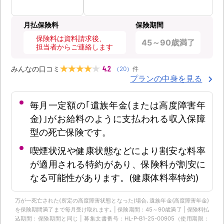
月払保険料
保険期間
保険料は資料請求後、
45～90歳満了
担当者からご連絡します
4.2
みんなの口コミ
（
20
）
件
プランの中身を見る
毎月一定額の｢遺族年金(または高度障害年
金)｣がお給料のように支払われる収入保障
型の死亡保険です。
喫煙状況や健康状態などにより割安な料率
が適用される特約があり、保険料が割安に
なる可能性があります。(健康体料率特約)
万が一死亡された(所定の高度障害状態となった)場合､遺族年金(高度障害年金)
を保険期間満了まで毎月受け取れます｡ | 保険期間：45～90歳満了 | 保険料払
込期間：保険期間と同じ | 募集文書番号：HL-P-B1-25-00905（使用期限：