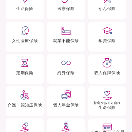
生命
保険
医療
保険
がん
保険
女性医療
保険
就業不能
保険
学資
保険
定期
保険
終身
保険
収入保障
保険
持病がある方向け
介護・認知症
保険
個人年金
保険
生命保険
イオンカード会員