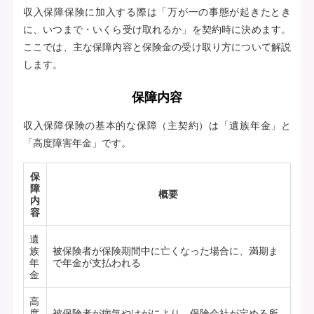
収入保障保険に加入する際は「万が一の事態が起きたとき
に、いつまで・いくら受け取れるか」を契約時に決めます。
ここでは、主な保障内容と保険金の受け取り方について解説
します。
保障内容
収入保障保険の基本的な保障（主契約）は「遺族年金」と
「高度障害年金」です。
保
障
概要
内
容
遺
族
被保険者が保険期間中に亡くなった場合に、満期ま
年
で年金が支払われる
金
高
度
被保険者が病気やけがにより、保険会社が定める所