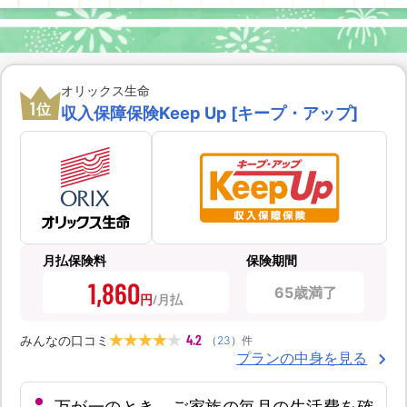
オリックス生命
1
位
収入保障保険Keep Up [キープ・アップ]
月払保険料
保険期間
1,860
65歳満了
円
4.2
みんなの口コミ
（
23
）
件
プランの中身を見る
万が一のとき、ご家族の毎月の生活費を確