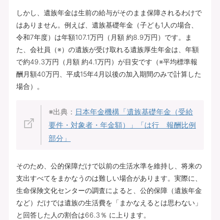
しかし、遺族年金は生前の給与がそのまま保障されるわけで
はありません。例えば、遺族基礎年金（子ども1人の場合、
令和7年度）は年額107.1万円（月額 約8.9万円）です。ま
た、会社員（※）の遺族が受け取れる遺族厚生年金は、年額
で約49.3万円（月額 約4.1万円）が目安です（※平均標準報
酬月額40万円、平成15年4月以後の加入期間のみで計算した
場合）。
※出典：
日本年金機構「
遺族基礎年金（受給
要件・対象者・年金額）
」「
は行 報酬比例
部分
」
そのため、公的保障だけで以前の生活水準を維持し、将来の
支出すべてをまかなうのは難しい場合があります。実際に、
生命保険文化センターの調査によると、公的保障（遺族年金
など）だけでは遺族の生活費を「まかなえるとは思わない」
と回答した人の割合は66.3％ に上ります。