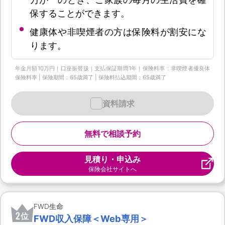
保することができます。
健康体や非喫煙者の方は保険料が割安にな
ります。
年金月額10万円｜口座振替扱｜支払保証期間1年｜保険料率：非喫煙者優良体
保険料率 | 保険期間：65歳満了 | 保険料払込期間：65歳満了
資料請求
無料で相談予約
見積り・申込み
保険会社サイトへ
FWD生命
2
位
FWD収入保障＜Web専用＞