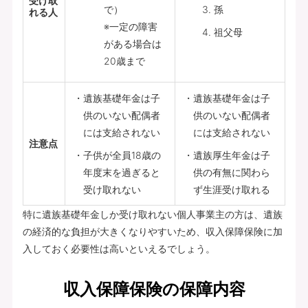
受け取
で）
孫
れる人
※一定の障害
祖父母
がある場合は
20歳まで
遺族基礎年金は子
遺族基礎年金は子
供のいない配偶者
供のいない配偶者
には支給されない
には支給されない
注意点
子供が全員18歳の
遺族厚生年金は子
年度末を過ぎると
供の有無に関わら
受け取れない
ず生涯受け取れる
特に遺族基礎年金しか受け取れない個人事業主の方は、遺族
の経済的な負担が大きくなりやすいため、収入保障保険に加
入しておく必要性は高いといえるでしょう。
収入保障保険の保障内容