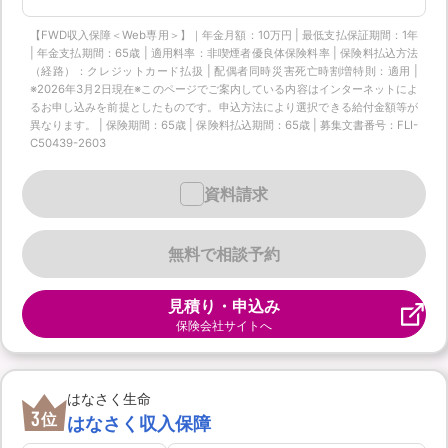
【FWD収入保障＜Web専用＞】｜年金月額：10万円 | 最低支払保証期間：1年
| 年金支払期間：65歳 | 適用料率：非喫煙者優良体保険料率 | 保険料払込方法
（経路）：クレジットカード払扱 | 配偶者同時災害死亡時割増特則：適用 |
※2026年3月2日現在※このページでご案内している内容はインターネットによ
るお申し込みを前提としたものです。申込方法により選択できる給付金額等が
異なります。 | 保険期間：65歳 | 保険料払込期間：65歳 | 募集文書番号：FLI-
C50439-2603
資料請求
無料で相談予約
見積り・申込み
保険会社サイトへ
はなさく生命
3
位
はなさく収入保障