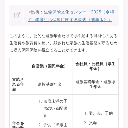
※出典：
生命保険文化センター「
2025（令和
7）年度生活保障に関する調査《速報版》
」
このように、公的な遺族年金だけでは不足する可能性のある
生活費や教育費を補い、残された家族の生活基盤を守るため
に収入保障保険を役立てることができます。
会社員・公務員（厚生
自営業（国民年金）
年金）
支給さ
遺族基礎年金・遺族厚
れる年
遺族基礎年金
生年金
金
18歳未満の子
供のいる配偶
妻、夫、子供
者
父母
年金を
子供（18歳ま