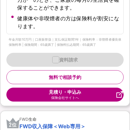
保することができます。
健康体や非喫煙者の方は保険料が割安にな
ります。
年金月額10万円｜口座振替扱｜支払保証期間1年｜保険料率：非喫煙者優良体
保険料率 | 保険期間：65歳満了 | 保険料払込期間：65歳満了
資料請求
無料で相談予約
見積り・申込み
保険会社サイトへ
FWD生命
2
位
FWD収入保障＜Web専用＞