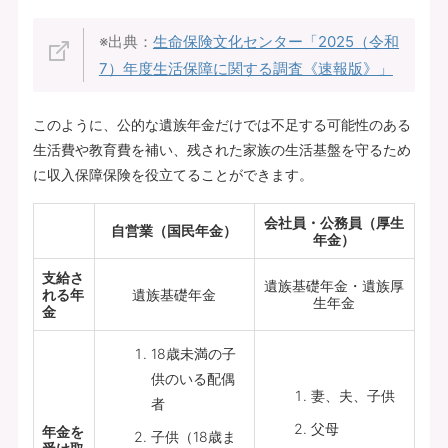
※出典：
生命保険文化センター「
2025（令和
7）年度生活保障に関する調査《速報版》
」
このように、公的な遺族年金だけでは不足する可能性のある
生活費や教育費を補い、残された家族の生活基盤を守るため
に収入保障保険を役立てることができます。
会社員・公務員（厚生
自営業（国民年金）
年金）
支給さ
遺族基礎年金・遺族厚
れる年
遺族基礎年金
生年金
金
18歳未満の子
供のいる配偶
妻、夫、子供
者
父母
年金を
子供（18歳ま