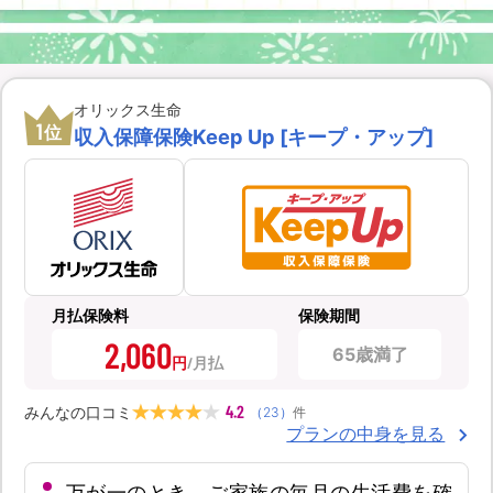
オリックス生命
1
位
収入保障保険Keep Up [キープ・アップ]
月払保険料
保険期間
2,060
65歳満了
円
4.2
みんなの口コミ
（
23
）
件
プランの中身を見る
万が一のとき、ご家族の毎月の生活費を確