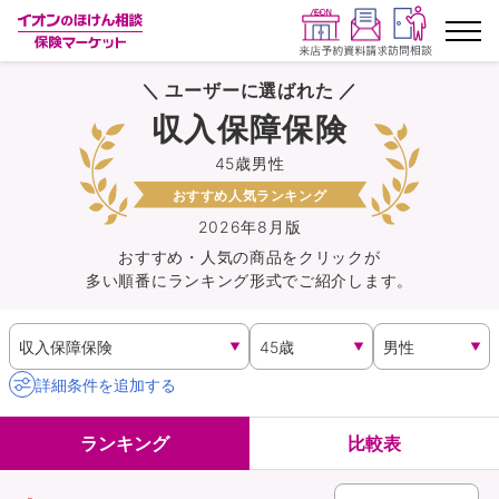
＼ ユーザーに選ばれた ／
ランキングから探す
収入保障保険
45歳男性
保険を比較する
おすすめ人気ランキング
保険会社から探す
2026年8月版
おすすめ・人気の商品を
クリック
が
多い順番にランキング形式でご紹介します。
イオンカード会員さま専用保険
キャンペーン一覧
詳細条件を追加する
コラム
ランキング
比較表
イオングループ従業員さま向け