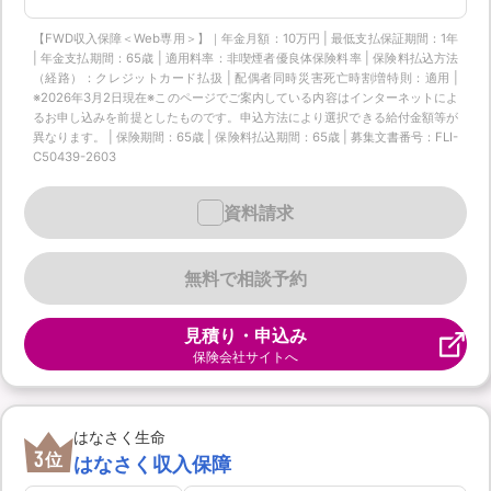
【FWD収入保障＜Web専用＞】｜年金月額：10万円 | 最低支払保証期間：1年
| 年金支払期間：65歳 | 適用料率：非喫煙者優良体保険料率 | 保険料払込方法
（経路）：クレジットカード払扱 | 配偶者同時災害死亡時割増特則：適用 |
※2026年3月2日現在※このページでご案内している内容はインターネットによ
るお申し込みを前提としたものです。申込方法により選択できる給付金額等が
異なります。 | 保険期間：65歳 | 保険料払込期間：65歳 | 募集文書番号：FLI-
C50439-2603
資料請求
無料で相談予約
見積り・申込み
保険会社サイトへ
はなさく生命
3
位
はなさく収入保障