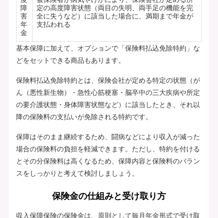
障
定の高度障害状態（両目の失明、両手足の機能を完
害
全に失うなど）に該当した場合に、満期まで年金が
年
支払われる
金
基本保障に加えて、オプションで「保険料払込免除特約」な
どをセットできる商品もあります。
保険料払込免除特約とは、保険会社が定める特定の状態（が
ん（悪性新生物）・急性心筋梗塞・脳卒中の三大疾病や所定
の要介護状態・身体障害状態など）に該当したとき、それ以
降の保険料の支払いが免除される特約です。
保障はそのまま継続するため、闘病などにより収入が減った
場合の保険料の負担を軽減できます。ただし、特約を付ける
とその分保険料は高くなるため、保障内容と保険料のバラン
スをしっかりと考えて検討しましょう。
保険金の仕組みと受け取り方
収入保障保険の保険金は、原則として毎月年金形式で受け取