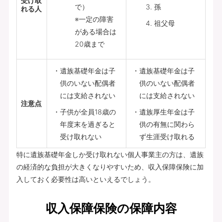
受け取
で）
孫
れる人
※一定の障害
祖父母
がある場合は
20歳まで
遺族基礎年金は子
遺族基礎年金は子
供のいない配偶者
供のいない配偶者
には支給されない
には支給されない
注意点
子供が全員18歳の
遺族厚生年金は子
年度末を過ぎると
供の有無に関わら
受け取れない
ず生涯受け取れる
特に遺族基礎年金しか受け取れない個人事業主の方は、遺族
の経済的な負担が大きくなりやすいため、収入保障保険に加
入しておく必要性は高いといえるでしょう。
収入保障保険の保障内容