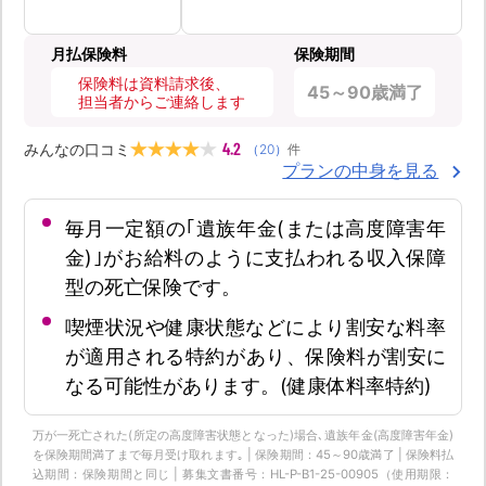
月払保険料
保険期間
保険料は資料請求後、
45～90歳満了
担当者からご連絡します
4.2
みんなの口コミ
（
20
）
件
プランの中身を見る
毎月一定額の｢遺族年金(または高度障害年
金)｣がお給料のように支払われる収入保障
型の死亡保険です。
喫煙状況や健康状態などにより割安な料率
が適用される特約があり、保険料が割安に
なる可能性があります。(健康体料率特約)
万が一死亡された(所定の高度障害状態となった)場合､遺族年金(高度障害年金)
を保険期間満了まで毎月受け取れます｡ | 保険期間：45～90歳満了 | 保険料払
込期間：保険期間と同じ | 募集文書番号：HL-P-B1-25-00905（使用期限：