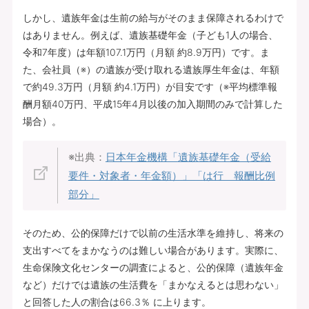
しかし、遺族年金は生前の給与がそのまま保障されるわけで
はありません。例えば、遺族基礎年金（子ども1人の場合、
令和7年度）は年額107.1万円（月額 約8.9万円）です。ま
た、会社員（※）の遺族が受け取れる遺族厚生年金は、年額
で約49.3万円（月額 約4.1万円）が目安です（※平均標準報
酬月額40万円、平成15年4月以後の加入期間のみで計算した
場合）。
※出典：
日本年金機構「
遺族基礎年金（受給
要件・対象者・年金額）
」「
は行 報酬比例
部分
」
そのため、公的保障だけで以前の生活水準を維持し、将来の
支出すべてをまかなうのは難しい場合があります。実際に、
生命保険文化センターの調査によると、公的保障（遺族年金
など）だけでは遺族の生活費を「まかなえるとは思わない」
と回答した人の割合は66.3％ に上ります。