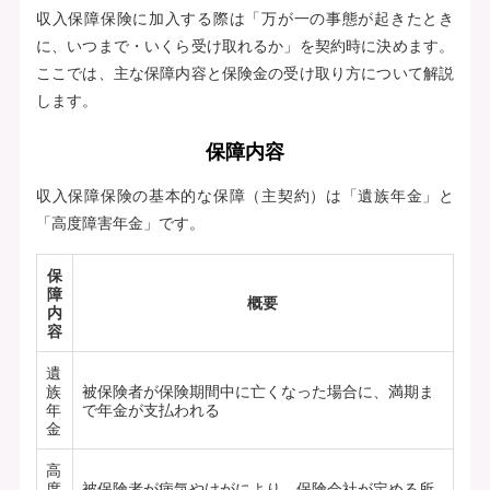
収入保障保険に加入する際は「万が一の事態が起きたとき
に、いつまで・いくら受け取れるか」を契約時に決めます。
ここでは、主な保障内容と保険金の受け取り方について解説
します。
保障内容
収入保障保険の基本的な保障（主契約）は「遺族年金」と
「高度障害年金」です。
保
障
概要
内
容
遺
族
被保険者が保険期間中に亡くなった場合に、満期ま
年
で年金が支払われる
金
高
度
被保険者が病気やけがにより、保険会社が定める所