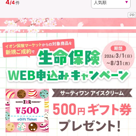
4
/
4
件
PR
資料請求
訪問相談
（無料）
（無料）
イオンカード会員さま専用保険