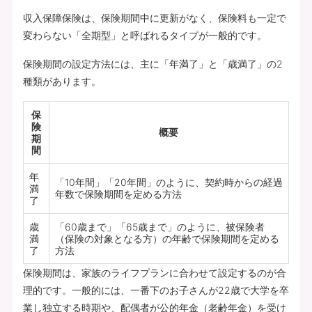
収入保障保険は、保険期間中に更新がなく、保険料も一定で
変わらない「全期型」と呼ばれるタイプが一般的です。
保険期間の設定方法には、主に「年満了」と「歳満了」の2
種類があります。
保
険
概要
期
間
年
「10年間」「20年間」のように、契約時からの経過
満
年数で保険期間を定める方法
了
歳
「60歳まで」「65歳まで」のように、被保険者
満
（保険の対象となる方）の年齢で保険期間を定める
了
方法
保険期間は、家族のライフプランに合わせて設定するのが合
理的です。一般的には、一番下のお子さんが22歳で大学を卒
業し独立する時期や、配偶者が公的年金（老齢年金）を受け