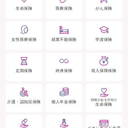
生命
保険
医療
保険
がん
保険
女性医療
保険
就業不能
保険
学資
保険
定期
保険
終身
保険
収入保障
保険
持病がある方向け
介護・認知症
保険
個人年金
保険
生命保険
イオンカード会員