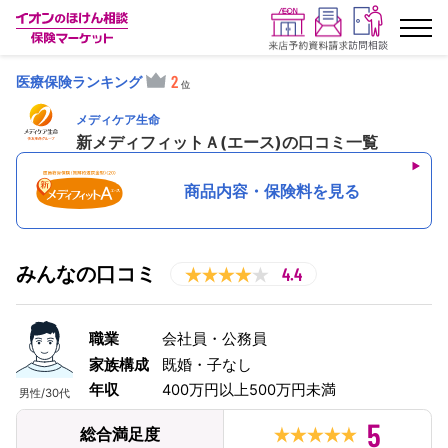
2
医療保険ランキング
ランキングから探す
メディケア生命
新メディフィットＡ(エース)
の口コミ一覧
保険を比較する
商品内容・保険料を見る
保険会社から探す
イオンカード会員さま専用保険
みんなの口コミ
4.4
キャンペーン一覧
職業
会社員・公務員
コラム
家族構成
既婚・子なし
年収
400万円以上500万円未満
男性
/
30代
イオングループ従業員さま向け
5
総合満足度