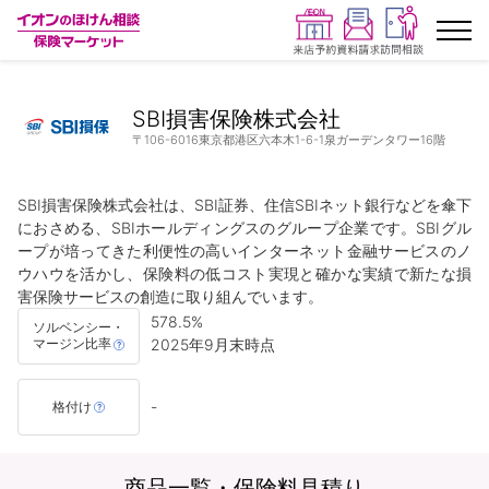
ランキングから探す
SBI損害保険株式会社
〒106-6016東京都港区六本木1-6-1泉ガーデンタワー16階
保険を比較する
SBI損害保険株式会社は、SBI証券、住信SBIネット銀行などを傘下
保険会社から探す
におさめる、SBIホールディングスのグループ企業です。SBIグル
ープが培ってきた利便性の高いインターネット金融サービスのノ
ウハウを活かし、保険料の低コスト実現と確かな実績で新たな損
イオンカード会員さま専用保険
害保険サービスの創造に取り組んでいます。
578.5%　

ソルベンシー・
キャンペーン一覧
2025年9月末時点

マージン比率
コラム
-
格付け
イオングループ従業員さま向け
商品一覧・保険料見積り