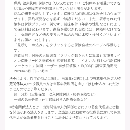
職業･健康状態･保険の加入状況などにより､ご契約をお引受けできな
い場合や保障内容を制限させていただく場合があります｡
商品の概要を説明しています。保険商品の詳細は保険会社のウェブ
サイト、契約概要などを必ずご確認ください。また、表示された保
険料は保険プランの一例です。前提条件（年齢や性別など）によっ
て保険料は変わります。商品を選択される際には、保険料だけでな
く、保障内容など他の要素も含め総合的に比較・検討くださいます
ようお願いいたします。
「見積り・申込み」をクリックすると保険会社のページへ移動しま
す。
調査目的：保険の人気調査（クリック数をもとに算出）実施者：イ
オン保険サービス株式会社 調査対象者：「イオンのほけん相談 保険
マーケット」訪問ユーザー 有効回答数：19,906件 調査実施期間：
2026年6月1日～6月30日
法令により、以下の商品に関し、当募集代理店および当募集代理店の
特
定関係法人
※の役職員の方は当募集代理店を通じてはお申込みいただけ
ませんのでご了承ください。
第一分野（定期保険・収入保障保険・終身保険など）
一部の第三分野（死亡保障付きの医療保険など）
※特定関係法人とは、出資関係や人的関係などにより募集代理店と密接
な関係がある法人をさします。当該法人に勤務する役職員に対して募集
代理店が保険募集を行うことは法令により禁止されております。