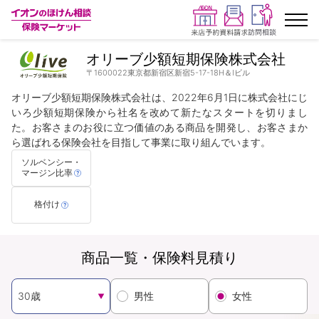
オリーブ少額短期保険株式会社
ランキングから探す
〒1600022東京都新宿区新宿5-17-18H＆Iビル
オリーブ少額短期保険株式会社は、2022年6月1日に株式会社にじ
保険を比較する
いろ少額短期保険から社名を改めて新たなスタートを切りまし
た。お客さまのお役に立つ価値のある商品を開発し、お客さまか
ら選ばれる保険会社を目指して事業に取り組んでいます。
保険会社から探す
ソルベンシー・
マージン比率
イオンカード会員さま専用保険
格付け
キャンペーン一覧
商品一覧・保険料見積り
コラム
イオングループ従業員さま向け
男性
女性