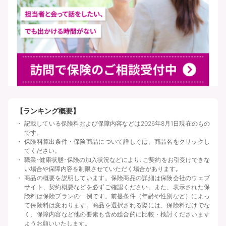
【ランキング概要】
記載している保険料および保障内容などは2026年8月1日現在のもの
です。
保険料算出条件・保険商品について詳しくは、商品名をクリックし
てください。
職業･健康状態･保険の加入状況などにより､ご契約をお引受けできな
い場合や保障内容を制限させていただく場合があります｡
商品の概要を説明しています。保険商品の詳細は保険会社のウェブ
サイト、契約概要などを必ずご確認ください。また、表示された保
険料は保険プランの一例です。前提条件（年齢や性別など）によっ
て保険料は変わります。商品を選択される際には、保険料だけでな
く、保障内容など他の要素も含め総合的に比較・検討くださいます
ようお願いいたします。