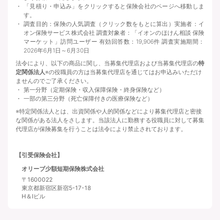
「見積り・申込み」をクリックすると保険会社のページへ移動しま
す。
調査目的：保険の人気調査（クリック数をもとに算出）実施者：イ
オン保険サービス株式会社 調査対象者：「イオンのほけん相談 保険
マーケット」訪問ユーザー 有効回答数：19,906件 調査実施期間：
2026年6月1日～6月30日
法令により、以下の商品に関し、当募集代理店および当募集代理店の
特
定関係法人
※の役職員の方は当募集代理店を通じてはお申込みいただけ
ませんのでご了承ください。
第一分野（定期保険・収入保障保険・終身保険など）
一部の第三分野（死亡保障付きの医療保険など）
※特定関係法人とは、出資関係や人的関係などにより募集代理店と密接
な関係がある法人をさします。当該法人に勤務する役職員に対して募集
代理店が保険募集を行うことは法令により禁止されております。
【引受保険会社】
オリーブ少額短期保険株式会社
〒1600022
東京都新宿区新宿5-17-18
H＆Iビル