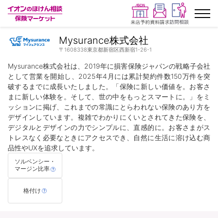
Mysurance株式会社
ランキングから探す
〒1608338東京都新宿区西新宿1-26-1
Mysurance株式会社は、2019年に損害保険ジャパンの戦略子会社
保険を比較する
として営業を開始し、2025年4月には累計契約件数150万件を突
破するまでに成長いたしました。「保険に新しい価値を。お客さ
まに新しい体験を。そして、世の中をもっとスマートに。」をミ
保険会社から探す
ッションに掲げ、これまでの常識にとらわれない保険のあり方を
デザインしています。複雑でわかりにくいとされてきた保険を、
イオンカード会員さま専用保険
デジタルとデザインの力でシンプルに、直感的に。お客さまがス
トレスなく必要なときにアクセスでき、自然に生活に溶け込む商
品性やUXを追求しています。
キャンペーン一覧
ソルベンシー・
マージン比率
コラム
格付け
イオングループ従業員さま向け