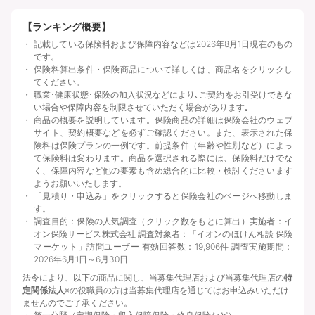
【ランキング概要】
記載している保険料および保障内容などは2026年8月1日現在のもの
です。
保険料算出条件・保険商品について詳しくは、商品名をクリックし
てください。
職業･健康状態･保険の加入状況などにより､ご契約をお引受けできな
い場合や保障内容を制限させていただく場合があります｡
商品の概要を説明しています。保険商品の詳細は保険会社のウェブ
サイト、契約概要などを必ずご確認ください。また、表示された保
険料は保険プランの一例です。前提条件（年齢や性別など）によっ
て保険料は変わります。商品を選択される際には、保険料だけでな
く、保障内容など他の要素も含め総合的に比較・検討くださいます
ようお願いいたします。
「見積り・申込み」をクリックすると保険会社のページへ移動しま
す。
調査目的：保険の人気調査（クリック数をもとに算出）実施者：イ
オン保険サービス株式会社 調査対象者：「イオンのほけん相談 保険
マーケット」訪問ユーザー 有効回答数：19,906件 調査実施期間：
2026年6月1日～6月30日
法令により、以下の商品に関し、当募集代理店および当募集代理店の
特
定関係法人
※の役職員の方は当募集代理店を通じてはお申込みいただけ
ませんのでご了承ください。