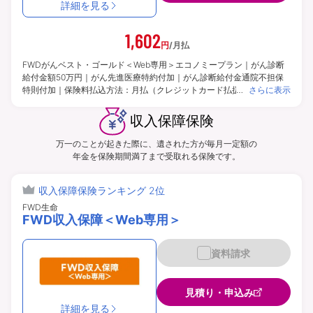
詳細を見る
1,602
円
/月払
FWDがんベスト・ゴールド＜Web専用＞エコノミープラン｜がん診断
給付金額50万円｜がん先進医療特約付加｜がん診断給付金通院不担保
特則付加｜保険料払込方法：月払（クレジットカード払扱）｜※2026年
さらに表示
3月2日現在｜※このページでご案内している内容はインターネットによ
るお申込みを前提としたものです。申込方法により付加できる特約・特
収入保障保険
則や選択できる給付金額等が異なる場合があります。 | 保険期間：終身
※一部特約によって異なります。 | 保険料払込期間：終身※申込方法によ
万一のことが起きた際に、遺された方が毎月一定額の
って異なります。また、一部特約によって異なります。
年金を保険期間満了まで受取れる保険です。
収入保障保険ランキング 2位
FWD生命
FWD収入保障＜Web専用＞
資料請求
見積り・申込み
詳細を見る