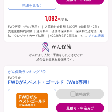
詳細を見る
1,092
円
/月払
FWD医療Ⅱ＜Web専用＞ ｜ 入院給付金日額 5,000円（60日型・2型）｜
先進医療特約付加 ｜ 適用料率：優良体保険料率｜保険料払込方法：月
払（クレジットカード払扱）｜※2026年3月2日現在｜※このページでご
さらに表示
案内している内容はインターネットによるお申込みを前提としたもので
す。申込方法により付加できる特約・特則や選択できる給付金額等が異
がん保険
なる場合があります。 | 保険期間：終身※一部の特約・特則は保険期間
が異なります。 | 保険料払込期間：終身※申込方法によって異なりま
がんにより入院・手術をしたときなどに
す。また、一部の特約・特則は異なります。
給付金を受取れる保険です。
がん保険ランキング 5位
FWD生命
FWDがんベスト・ゴールド〈Web専用〉
資料請求
見積り・申込み