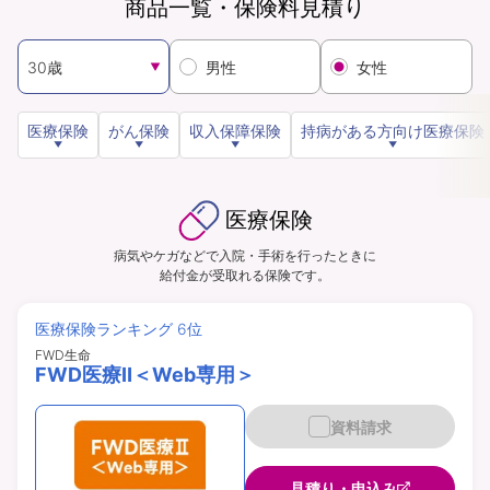
商品一覧・保険料見積り
資料請求
訪問相談
男性
女性
（無料）
（無料）
医療保険
がん保険
収入保障保険
持病がある方向け医療保険
イオンカード会員さま専用保険
医療保険
病気やケガなどで入院・手術を行ったときに
給付金が受取れる保険です。
医療保険ランキング 6位
FWD生命
FWD医療Ⅱ＜Web専用＞
資料請求
見積り・申込み