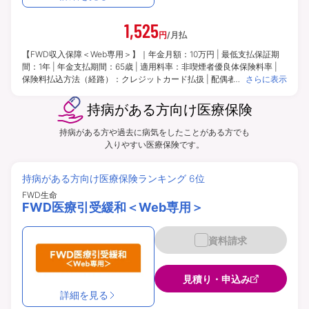
1,525
円
/月払
【FWD収入保障＜Web専用＞】｜年金月額：10万円 | 最低支払保証期
間：1年 | 年金支払期間：65歳 | 適用料率：非喫煙者優良体保険料率 |
保険料払込方法（経路）：クレジットカード払扱 | 配偶者同時災害死亡
さらに表示
時割増特則：適用 | ※2026年3月2日現在※このページでご案内している
内容はインターネットによるお申し込みを前提としたものです。申込方
持病がある方向け医療保険
法により選択できる給付金額等が異なります。 | 保険期間：65歳 | 保険
料払込期間：65歳
持病がある方や過去に病気をしたことがある方でも
入りやすい医療保険です。
持病がある方向け医療保険ランキング 6位
FWD生命
FWD医療引受緩和＜Web専用＞
資料請求
見積り・申込み
詳細を見る