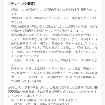
【ランキング概要】
記載している保険料および保障内容などは2026年8月1日現在のもの
です。
保険料算出条件・保険商品について詳しくは、商品名をクリックし
てください。
職業･健康状態･保険の加入状況などにより､ご契約をお引受けできな
い場合や保障内容を制限させていただく場合があります｡
商品の概要を説明しています。保険商品の詳細は保険会社のウェブ
サイト、契約概要などを必ずご確認ください。また、表示された保
険料は保険プランの一例です。前提条件（年齢や性別など）によっ
て保険料は変わります。商品を選択される際には、保険料だけでな
く、保障内容など他の要素も含め総合的に比較・検討くださいます
ようお願いいたします。
「見積り・申込み」をクリックすると保険会社のページへ移動しま
す。
調査目的：保険の人気調査（クリック数をもとに算出）実施者：イ
オン保険サービス株式会社 調査対象者：「イオンのほけん相談 保険
マーケット」訪問ユーザー 有効回答数：19,906件 調査実施期間：
2026年6月1日～6月30日
法令により、以下の商品に関し、当募集代理店および当募集代理店の
特
定関係法人
※の役職員の方は当募集代理店を通じてはお申込みいただけ
ませんのでご了承ください。
第一分野（定期保険・収入保障保険・終身保険など）
一部の第三分野（死亡保障付きの医療保険など）