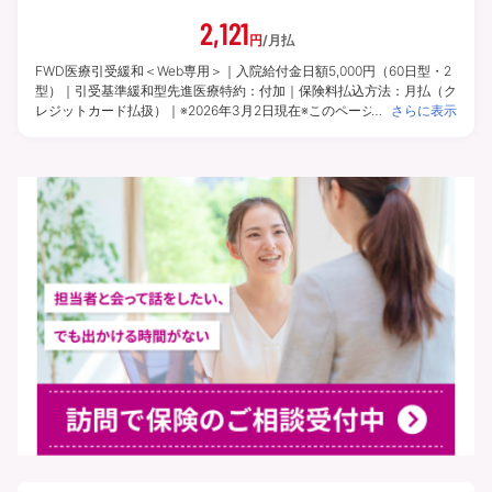
2,121
円
/月払
FWD医療引受緩和＜Web専用＞｜入院給付金日額5,000円（60日型・2
型）｜引受基準緩和型先進医療特約：付加｜保険料払込方法：月払（ク
レジットカード払扱）｜※2026年3月2日現在※このページでご案内して
さらに表示
いる内容はインターネットによるお申込みを前提としたものです。申込
方法により付加できる特約・特則や選択できる給付金額等が異なる場合
があります。 | 保険期間：終身※一部の特約・特則は異なります。 | 保
険料払込期間：終身※申込方法によって異なります。また、一部の特
約・特則は異なります。