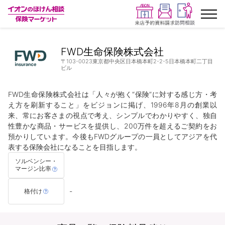
ランキングから探す
FWD生命保険株式会社
〒103-0023東京都中央区日本橋本町2-2-5日本橋本町二丁目
ビル
保険を比較する
FWD生命保険株式会社は「人々が抱く“保険”に対する感じ方・考
保険会社から探す
え方を刷新すること」をビジョンに掲げ、1996年8月の創業以
来、常にお客さまの視点で考え、シンプルでわかりやすく、独自
性豊かな商品・サービスを提供し、200万件を超えるご契約をお
イオンカード会員さま専用保険
預かりしています。今後もFWDグループの一員としてアジアを代
表する保険会社になることを目指します。
キャンペーン一覧
ソルベンシー・
マージン比率
コラム
-
格付け
イオングループ従業員さま向け