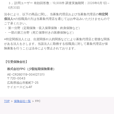
ト」訪問ユーザー 有効回答数：19,906件 調査実施期間：2026年6月1日～
6月30日
法令により、以下の商品に関し、当募集代理店および当募集代理店の
特定関
係法人
※の役職員の方は当募集代理店を通じてはお申込みいただけませんので
ご了承ください。
第一分野（定期保険・収入保障保険・終身保険など）
一部の第三分野（死亡保障付きの医療保険など）
※特定関係法人とは、出資関係や人的関係などにより募集代理店と密接な関係
がある法人をさします。当該法人に勤務する役職員に対して募集代理店が保
険募集を行うことは法令により禁止されております。
【引受保険会社】
株式会社FPC（少額短期保険業者）
AE-CR260119-004(27.01)
〒720-0043
広島県福山市船町7-25
ケイエースビル4F
TOP
保険会社一覧
FPC