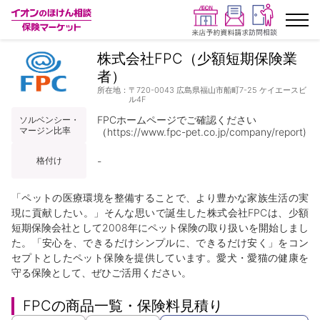
株式会社FPC（少額短期保険業
ランキングから探す
者）
所在地：
〒720-0043 広島県福山市船町7-25
ケイエースビ
ル4F
保険を比較する
FPCホームページでご確認ください

ソルベンシー・
マージン比率
（https://www.fpc-pet.co.jp/company/report)
保険会社から探す
格付け
-
イオンカード会員さま専用保険
「ペットの医療環境を整備することで、より豊かな家族生活の実
現に貢献したい。」そんな思いで誕生した株式会社FPCは、少額
キャンペーン一覧
短期保険会社として2008年にペット保険の取り扱いを開始しまし
た。「安心を、できるだけシンプルに、できるだけ安く」をコン
セプトとしたペット保険を提供しています。愛犬・愛猫の健康を
コラム
守る保険として、ぜひご活用ください。
イオングループ従業員さま向け
FPCの商品一覧・保険料見積り