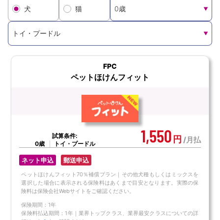
犬
猫
資料請求
訪問相談
（無料）
（無料）
FPC
ペットほけんフィット
イオンカード会員さま専用保険
1,550
試算条件:
円
/月払
0歳
トイ・プードル
ネット申込
郵送申込
ペットほけんフィット70％補償プラン｜その他犬種もしくはミックスを
選択した場合に表示される保険料はあくまで目安となります。実際の保
険料は保険会社Webサイトをご確認ください。
保険期間：1年
保険料払込期間：1年｜業界トップクラス、業界最安クラスについての詳