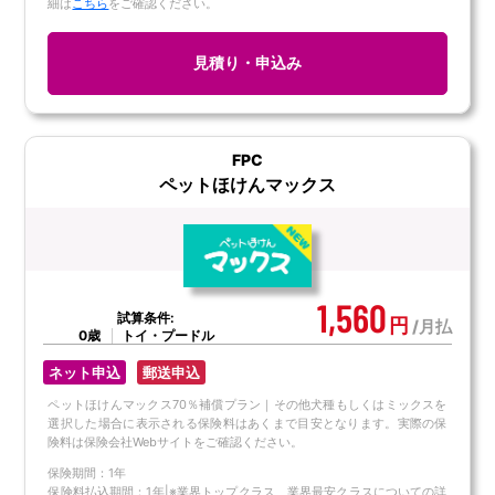
細は
こちら
をご確認ください。
見積り・申込み
FPC
ペットほけんマックス
1,560
試算条件:
円
/月払
0歳
トイ・プードル
ネット申込
郵送申込
ペットほけんマックス70％補償プラン｜その他犬種もしくはミックスを
選択した場合に表示される保険料はあくまで目安となります。実際の保
険料は保険会社Webサイトをご確認ください。
保険期間：1年
保険料払込期間：1年|※業界トップクラス、業界最安クラスについての詳