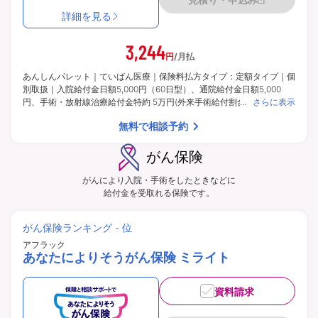
詳細を見る
3,244
円
/月払
あんしんパレット｜ていばん医療｜保険料払方タイプ：定額タイプ｜個
別取扱｜入院給付金日額5,000円（60日型）、通院給付金日額5,000
円、手術・放射線治療給付金特約 5万円(外来手術給付割合：100％)、
さらに表示
総合先進医療特約付き、保険料払込免除特約なし、初期入院10日給付特
無料で相談予約
則付き、三大疾病支払日数無制限延長特則付き | | 保険期間：終身（総
合先進医療特約は10年） | 保険料払込期間：終身（総合先進医療特約は
10年）
がん保険
がんにより入院・手術をしたときなどに
給付金を受取れる保険です。
がん保険ランキング - 位
アフラック
あなたによりそうがん保険 ミライト
資料請求