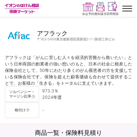
ランキングから探す
アフラック
〒163-0456東京都新宿区西新宿2-1-1新宿三井ビル
保険を比較する
アフラックは「がんに苦しむ人々を経済的苦難から救いたい」と
保険会社から探す
いう日米両国の創業者の強い想いのもと、日本の社会に根差した
保険会社として、50年にわたり多くのがん罹患者の方を支援して
いる保険会社です。保険を超えた顧客価値も合わせて提供するこ
イオンカード会員さま専用保険
とで、お客様の「生きる」をトータルに支えていきます。
973.3％

ソルベンシー・
キャンペーン一覧
マージン比率
2024年度
-
格付け
コラム
イオングループ従業員さま向け
商品一覧・保険料見積り