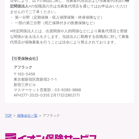
法令により、以下の商品に関し、当募集代理店および当募集代理店の
特
定関係法人
※の役職員の方は当募集代理店を通じてはお申込みいただけ
ませんのでご了承ください。
第一分野（定期保険・収入保障保険・終身保険など）
一部の第三分野（死亡保障付きの医療保険など）
※特定関係法人とは、出資関係や人的関係などにより募集代理店と密接
な関係がある法人をさします。当該法人に勤務する役職員に対して募集
代理店が保険募集を行うことは法令により禁止されております。
【引受保険会社】
アフラック
〒163-0456
東京都新宿区西新宿2-1-1
新宿三井ビル
マスマーケット営業部：03-6385-9868
AFH277-2025-0355 2月17日(280217)
TOP
保険会社一覧
アフラック