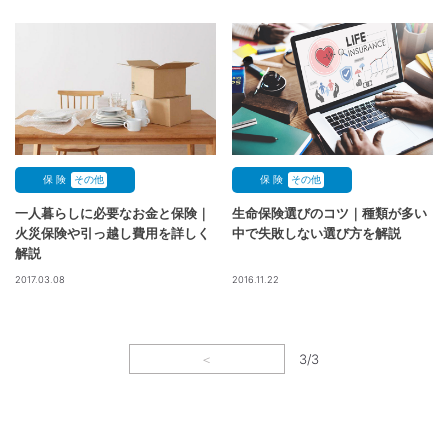
保 険
その他
保 険
その他
一人暮らしに必要なお金と保険｜
生命保険選びのコツ｜種類が多い
火災保険や引っ越し費用を詳しく
中で失敗しない選び方を解説
解説
2017.03.08
2016.11.22
＜
3/3