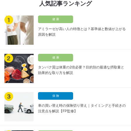
人気記事ランキング
健 康
アミラーゼが高い人の特徴とは？基準値と数値が上がる
原因を解説
健 康
タンパク質は体重の2倍必要？目的別の最適な摂取量と
効果的な取り方を解説
保 険
車の買い替え時の保険切り替え｜タイミングと手続きの
注意点を解説【FP監修】