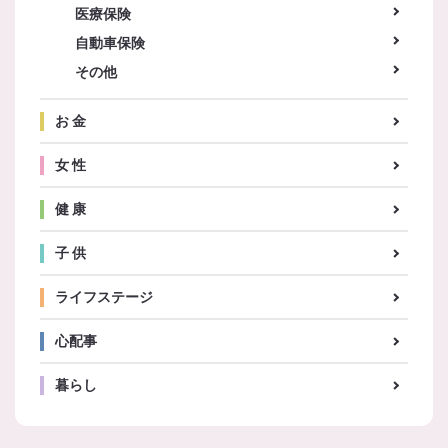
医療保険
自動車保険
その他
お 金
女 性
健 康
子 供
ライフステージ
心配事
暮らし