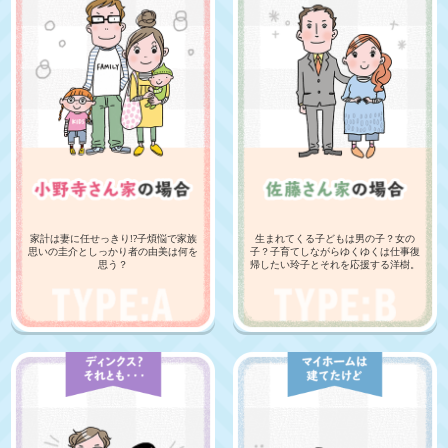
家計は妻に任せっきり!?子煩悩で家族
生まれてくる子どもは男の子？女の
思いの圭介としっかり者の由美は何を
子？子育てしながらゆくゆくは仕事復
思う？
帰したい玲子とそれを応援する洋樹。