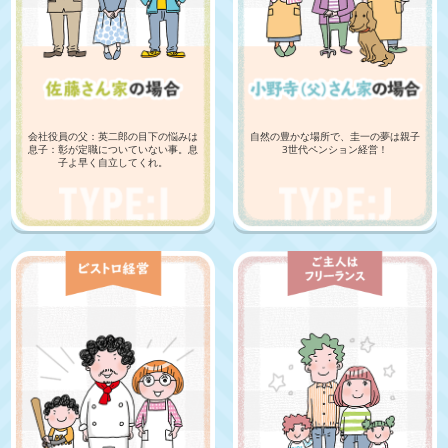
会社役員の父：英二郎の目下の悩みは
自然の豊かな場所で、圭一の夢は親子
息子：彰が定職についていない事。息
3世代ペンション経営！
子よ早く自立してくれ。