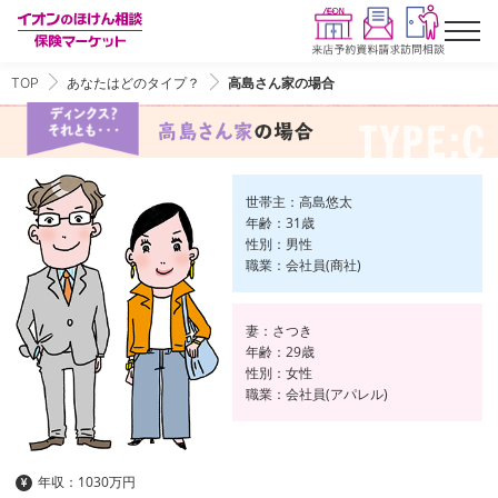
TOP
あなたはどのタイプ？
高島さん家の場合
世帯主：高島悠太
年齢：31歳
性別：男性
職業：会社員(商社)
妻：さつき
年齢：29歳
性別：女性
職業：会社員(アパレル)
年収：1030万円