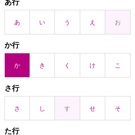
あ行
あ
い
う
え
お
か行
か
き
く
け
こ
さ行
さ
し
す
せ
そ
た行