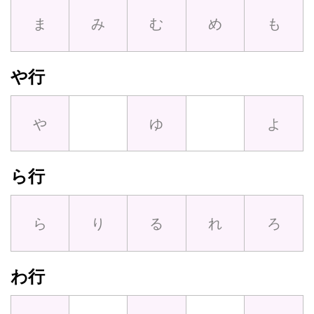
ま
み
む
め
も
や行
や
ゆ
よ
ら行
ら
り
る
れ
ろ
わ行