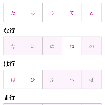
た
ち
つ
て
と
な行
な
に
ぬ
ね
の
は行
は
ひ
ふ
へ
ほ
ま行