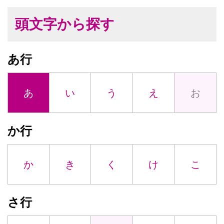
頭文字から探す
あ行
あ
い
う
え
お
か行
か
き
く
け
こ
さ行