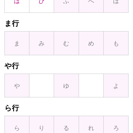
は
ひ
ふ
へ
ほ
ま行
ま
み
む
め
も
や行
や
ゆ
よ
ら行
ら
り
る
れ
ろ