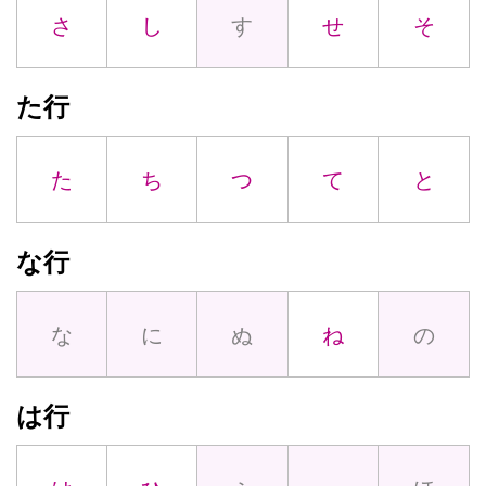
さ
し
す
せ
そ
た行
た
ち
つ
て
と
な行
な
に
ぬ
ね
の
は行