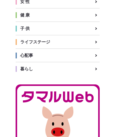
女 性
健 康
子 供
ライフステージ
心配事
暮らし