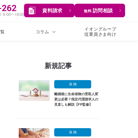
資料請求
訪問相談
無料
イオングループ
一覧
コラム
従業員さま向け
新規記事
保 険
離婚後に生命保険の受取人変
更は必要？指定代理請求人の
見直しも解説【FP監修】
保 険