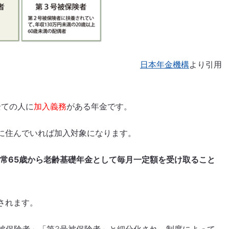
日本年金機構
より引用
全ての人に
加入義務
がある年金です。
に住んでいれば加入対象になります。
通常65歳から老齢基礎年金として毎月一定額を受け取ること
されます。
号被保険者」「第3号被保険者」と細分化され、制度によって