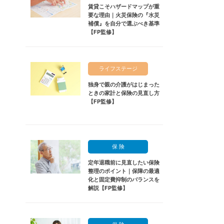
賃貸こそハザードマップが重
要な理由｜火災保険の『水災
補償』を自分で選ぶべき基準
【FP監修】
ライフステージ
独身で親の介護がはじまった
ときの家計と保険の見直し方
【FP監修】
保 険
定年退職前に見直したい保険
整理のポイント｜保障の最適
化と固定費抑制のバランスを
解説【FP監修】