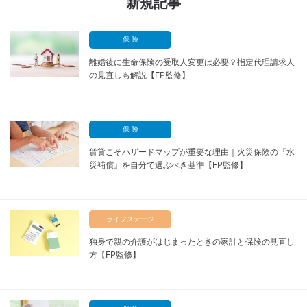
新規記事
保 険
離婚後に生命保険の受取人変更は必要？指定代理請求人
の見直しも解説【FP監修】
保 険
賃貸こそハザードマップが重要な理由｜火災保険の『水
災補償』を自分で選ぶべき基準【FP監修】
ライフステージ
独身で親の介護がはじまったときの家計と保険の見直し
方【FP監修】