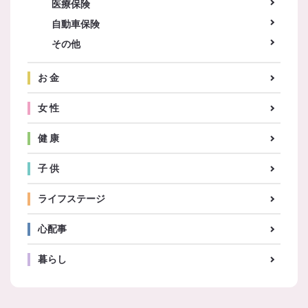
医療保険
自動車保険
その他
お 金
女 性
健 康
子 供
ライフステージ
心配事
暮らし