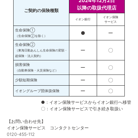
2024年12月2日
以降の取扱代理店
ご契約の保険種類
イオン保険
イオン銀行
サービス
生命保険①
●
ー
（生命保険②を除く）
生命保険②
ー
〇
（東海日動あんしん生命保険の変額・
超保険・法人契約）
損害保険
ー
〇
（自動車保険・火災保険など）
ー
〇
少額短期保険
ー
〇
イオングループ団体扱保険
●：イオン保険サービスからイオン銀行へ移管
〇：イオン保険サービスで引き続き取扱い
【お問い合わせ先】
イオン保険サービス コンタクトセンター
0120-455-112